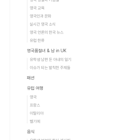
영국 교육
영국인과 문화
실시간 영국 소식
영국 언론의 한국 뉴스
유럽 한류
영국품절녀 & 남 in UK
유학생 남편 둔 아내의 일기
이슈가 되는 발칙한 주제들
패션
유럽 여행
영국
프랑스
이탈리아
벨기에
음식