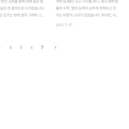
 한인 교포를 통해 전해 들은 말
저번 달 BBC 뉴스 기사를 보니, 영국 중학생
 실로 큰 충격으로 다가왔습니다.
들의 수학, 영어 능력이 심하게 저하되고 있
인 친구는 현재 영국 그래머 스쿨
다는 비판의 소리가 있었습니다. 하지만, 이
 School) 교사라고 합니다. (참
러한 기사의 내용은 어제 오늘 일이 아니라는
2011. 7. 17.
 스쿨은 학업 성적이 중 상위권
것 이지요. 몇 년전부터 영국 어린 학생들의
이 가능한 고등학교로 학업에 뜻
학력 저하에 대한 우려가 계속 제기되어 오고
들이 가는 학교) 영국인 교사 친
있거든요. 작년 2010년 기준으로 보면, 영국
·
4
5
6
7
인 고등학교를 다니는 일부 영국
중학생들 37%가 영국 중등자격 시험인
리를 그대로 전해 주었답니다. 일
GCSE의 수학 과목 커트라인에 못 미쳤으며,
자 고등학생들이 하는 말 공부하기
약 29%의 학생들은 영어 - 즉 그들에게는
 부모님의 잔소리도 듣기 싫으니깐
국어 - 점수 커트라인에 도달하는 것을 실패
 만들어서 애나 낳을까?” “정
했다고 합니다. 또한 남녀 학생의 편차가 날
비 수당이 나오니 그걸로 살면 되
로 커지고 있다고 하네요. 특히 남학생들의
 일부 영국 남자 고등학생들의 말 "대
영수 수준이 너무 낮다고 합니다. 이번 2011
취업 준비도 귀찮고 힘들어, 그냥
년에는 실패하는 학생들의 비율이 더 늘것이
는 실업 수당이나 받으면서 살
라고 하니, 큰일입니다. 우려되는 영국 중학
생들의 ..