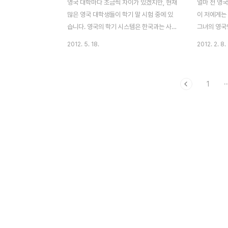
영국 대학마다 조금씩 차이가 있겠지만, 현재
얼마 전 영국
많은 영국 대학생들이 학기 말 시험 중에 있
이 저에게는
습니다. 영국의 학기 시스템은 한국과는 사뭇
그녀의 영국
다릅니다. 학교마다 시기가 좀 다르지만, 보
(Grammar
2012. 5. 18.
2012. 2. 8.
통 학기가 9~10월에 시작해서 6~7월에 끝
고로, 그래머
이 납니다. 특히 금년은 6월에 여왕의 왕위
학생만 입학
즉위 60주년 기념일이 있기 때문인지 일부
이 있는 학생
1
··
학교들은 서둘러 5월에 학기 말 시험을 다 끝
구가 재직중
낸다고 하네요. 영국은 중간고사없이 학기 말
학생들의 소
시험만 있어서인지 1년 동안 배운 내용을 한
부 영국 여
꺼번에 준비하는 학생들의 부담감이 상당히
도 힘들고,
큽니다. 비록 시험이 학기 말에 한 번 있다고
그냥 남자친구
해서 학기 중이 결코 널널하지는 않습니다.
부에서 양육
학기 중에는 개인 (그룹) 프리젠테이션, Quiz
니까...."
(쪽지 시험), 과목당 에세이(약 1,500~
학 입학 및 
4,000자)까지 써야합니다. 이번에 영국 대..
정부에서 주
까..