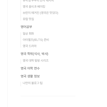
유학생 부부의 한식 레서피
영국 음식과 베이킹
브런치 매거진 (영국은 맛있다)
유럽 맛집
영어공부
일상 회화
아이엘츠(IELTS) 준비
영국 드라마
영국 학위(석사, 박사)
영국 대학 탐방 시리즈
영국 어학 연수
영국 생활 정보
나만의 블로그 팁