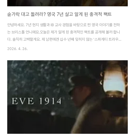
숟가락 대고 돌려라? 영국 7년 살고 알게 된 충격적 팩트
안녕하세요. 7년 현지 생활과 IB 교사 경험을 바탕으로 찐 영국 이야기를 전하
는 브리스톨 언니예요.오늘은 제가 알게 된 충격적인 팩트를 공개해 볼까 합니
다. 솔직히 고백할게요. 제 남편에겐 십수 년째 잊히지 않는 '스파게티 트라우
마'가 하나 있어요. 😅옛날에 한국에서 지인이랑 식사를 하는데, 포크로만 면을
2026. 4. 26.
떠먹는 남편을 보고 그분이 그랬다죠. "스파게티 먹을 줄도 모르냐, 숟가락 대
고 돌려야지!"라고요. 그때 남편은 얼굴이 벌개져서 "아, 그렇구나..." 하고 숟가
락을 집어 들었대요.근데 영국 브리스톨에서 7년을 살고, 이탈리아 친구들과
파스타를 수백 번 말아본(?) 지금,그 지인분께 꼭 이 영상을 보여드리고 싶네요.
📌 400만 팔로워 에티켓 코치의 한마디: "Put the spoon down!"요..