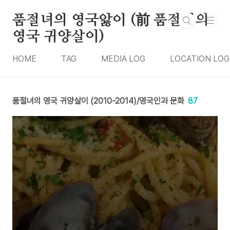
본문 바로가기
품절녀의 영국앓이 (前 품절녀의
영국 귀양살이)
HOME
TAG
MEDIA LOG
LOCATION LOG
품절녀의 영국 귀양살이 (2010-2014)/영국인과 문화
87