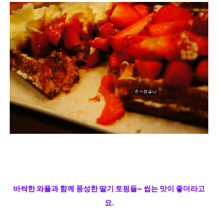
바싹한 와플과 함께 풍성한 딸기 토핑들~ 씹는 맛이 좋더라고
요.