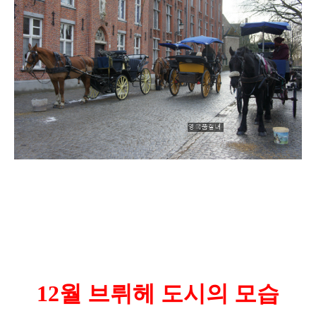
12월 브뤼헤 도시
의 모습