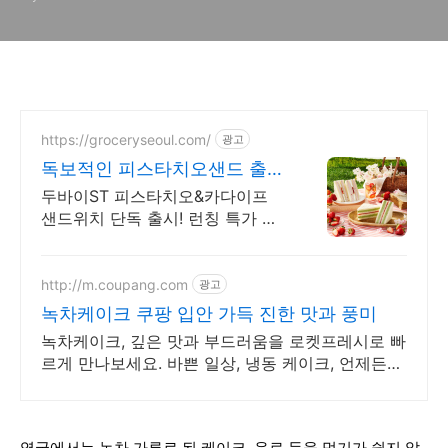
https://groceryseoul.com/
광고
독보적인 피스타치오샌드 출시
신규회원 1만원 쿠폰팩 증정
두바이ST 피스타치오&카다이프
샌드위치 단독 출시! 런칭 특가 최
대 43% 할인
http://m.coupang.com
광고
녹차케이크 쿠팡 입안 가득 진한 맛과 풍미
녹차케이크, 깊은 맛과 부드러움을 로켓프레시로 빠
르게 만나보세요. 바쁜 일상, 냉동 케이크, 언제든
달콤한 디저트를 간편하게 즐기세요.