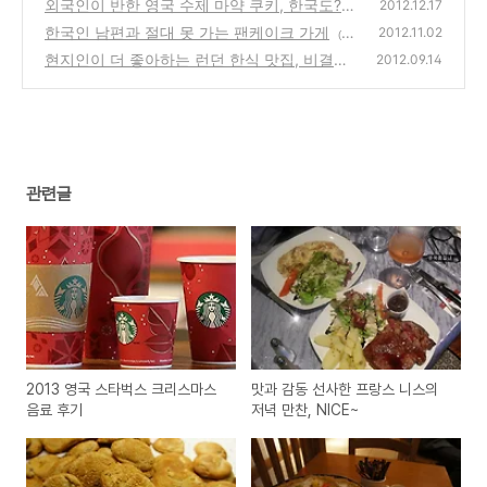
CE~
외국인이 반한 영국 수제 마약 쿠키, 한국도?
(20)
2012.12.17
한국인 남편과 절대 못 가는 팬케이크 가게
(15)
2012.11.02
(2
현지인이 더 좋아하는 런던 한식 맛집, 비결은
0)
2012.09.14
(25)
관련글
2013 영국 스타벅스 크리스마스
맛과 감동 선사한 프랑스 니스의
음료 후기
저녁 만찬, NICE~