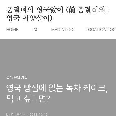
본문 바로가기
품절녀의 영국앓이 (前 품절녀의
영국 귀양살이)
HOME
TAG
MEDIA LOG
LOCATION LOG
음식/유럽 맛집
영국 빵집에 없는 녹차 케이크,
먹고 싶다면?
by 영국품절녀
2013. 10. 12.