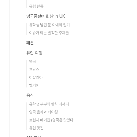
유럽 한류
영국품절녀 & 남 in UK
유학생 남편 둔 아내의 일기
이슈가 되는 발칙한 주제들
패션
유럽 여행
영국
프랑스
이탈리아
벨기에
음식
유학생 부부의 한식 레서피
영국 음식과 베이킹
브런치 매거진 (영국은 맛있다)
유럽 맛집