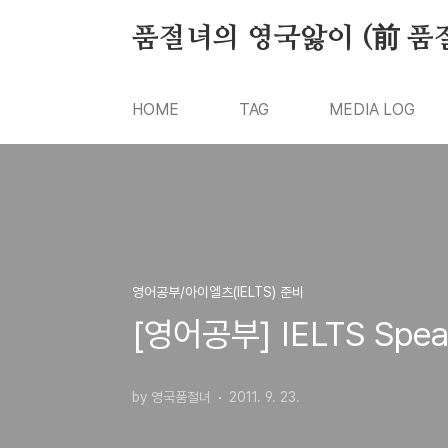
본문 바로가기
품절녀의 영국앓이 (前 품
HOME
TAG
MEDIA LOG
영어공부/아이엘츠(IELTS) 준비
[영어공부] IELTS Speak
by 영국품절녀
2011. 9. 23.