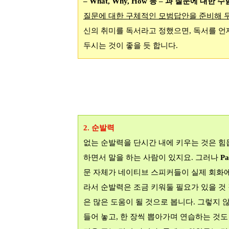
– What, Why, How
등
–
과 질문에 대한 수
질문에 대한 구체적인 모범답안을 준비해 
신의 취미를 독서라고 정했으면
,
독서를 언
두시는 것이 좋을 듯 합니다
.
2.
순발력
없는 순발력을 단시간 내에 키우는 것은 
하면서 말을 하는 사람이 있지요
.
그러나
Pa
문 자체가 네이티브 스피커들이 실제 회화
라서 순발력은 조금 키워둘 필요가 있을 것
은 많은 도움이 될 것으로 봅니다
.
그렇지 
들어 놓고
,
한 장씩 뽑아가며 연습하는 것도