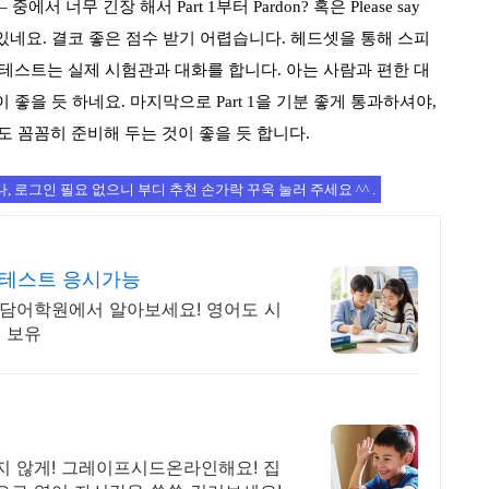
–
중에서 너무 긴장 해서
Part 1
부터
Pardon?
혹은
Please say
 있네요
.
결코 좋은 점수 받기 어렵습니다
.
헤드셋을 통해 스피
 테스트는 실제 시험관과 대화를 합니다
.
아는 사람과 편한 대
 좋을 듯 하네요
.
마지막으로
Part 1
을 기분 좋게 통과하셔야
,
 꼼꼼히 준비해 두는 것이 좋을 듯 합니다
.
, 로그인 필요 없으니 부디 추천 손가락 꾸욱 눌러 주세요 ^^ .
테스트 응시가능
청담어학원에서 알아보세요! 영어도 시
 보유
지 않게! 그레이프시드온라인해요! 집