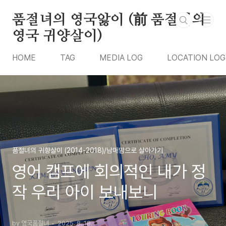
본문 바로가기
품절녀의 영국앓이 (前 품절녀의
영국 귀양살이)
HOME
TAG
MEDIA LOG
LOCATION LOG
품절녀의 귀향살이 (2014-2018)/남매맘으로 살아가기
영어 캠프에 회의적인 내가 정
작 우리 아이 보내보니
by 영국품절녀
2025. 8. 18.