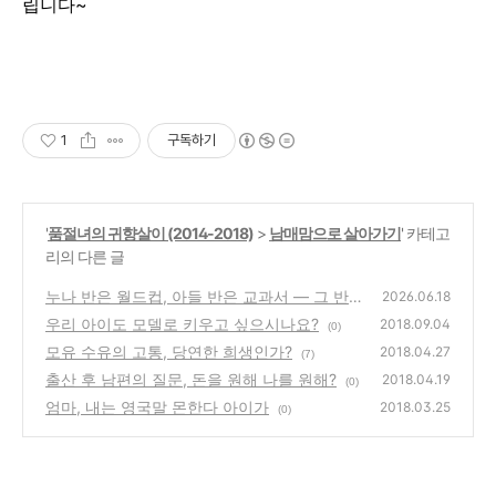
립니다~
1
구독하기
'
품절녀의 귀향살이 (2014-2018)
>
남매맘으로 살아가기
' 카테고
리의 다른 글
누나 반은 월드컵, 아들 반은 교과서 — 그 반
2026.06.18
전의 결말
우리 아이도 모델로 키우고 싶으시나요?
(0)
2018.09.04
(0)
모유 수유의 고통, 당연한 희생인가?
2018.04.27
(7)
출산 후 남편의 질문, 돈을 원해 나를 원해?
2018.04.19
(0)
엄마, 내는 영국말 몬한다 아이가
2018.03.25
(0)