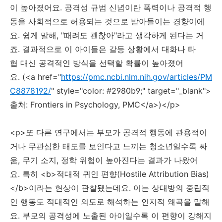
이 높아졌어요. 공격성 규범 신념이란 폭력이나 공격적 행
동을 사회적으로 허용되는 것으로 받아들이는 경향이에
요. 쉽게 말해, "때려도 괜찮아"라고 생각하게 된다는 거
죠. 결과적으로 이 아이들은 갈등 상황에서 대화나 타
협 대신 공격적인 방식을 선택할 확률이 높아졌어
요. (<a href="
https://pmc.ncbi.nlm.nih.gov/articles/PM
C8878192/
" style="color: #2980b9;" target="_blank">
출처: Frontiers in Psychology, PMC</a>)</p>
<p>또 다른 연구에서는 부모가 공격적 행동에 관용적이
거나 무관심한 태도를 보인다고 느끼는 청소년일수록 싸
움, 무기 소지, 정학 위험이 높아진다는 결과가 나왔어
요. 특히 <b>적대적 귀인 편향(Hostile Attribution Bias)
</b>이라는 현상이 관찰됐는데요. 이는 상대방의 중립적
인 행동도 적대적인 의도로 해석하는 인지적 왜곡을 말해
요. 부모의 공격성에 노출된 아이일수록 이 편향이 강해지