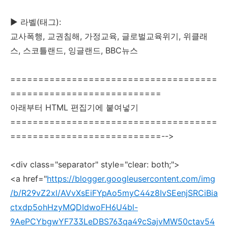
▶ 라벨(태그):
교사폭행, 교권침해, 가정교육, 글로벌교육위기, 위클래
스, 스코틀랜드, 잉글랜드, BBC뉴스
=====================================
===========================
아래부터 HTML 편집기에 붙여넣기
=====================================
===========================-->
<div class="separator" style="clear: both;">
<a href="
https://blogger.googleusercontent.com/img
/b/R29vZ2xl/AVvXsEiFYpAo5myC44z8IvSEenjSRCiBia
ctxdp5ohHzyMQDIdwoFH6U4bl-
9AePCYbgwYF733LeDBS763qa49cSajvMW50ctav54