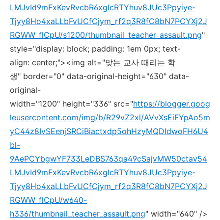
LMJvId9mFxKevRvcbR6xglcRTYhuv8JUc3Ppyiye-
Tjyy8Ho4xaLLbFvUCfCjym_rf2q3R8fC8bN7PCYXj2J
RGWW_flCpU/s1200/thumbnail_teacher_assault.png
"
style="display: block; padding: 1em 0px; text-
align: center;"><img alt="맞는 교사 때리는 학
생" border="0" data-original-height="630" data-
original-
width="1200" height="336" src="
https://blogger.goog
leusercontent.com/img/b/R29vZ2xl/AVvXsEiFYpAo5m
yC44z8IvSEenjSRCiBiactxdp5ohHzyMQDIdwoFH6U4
bl-
9AePCYbgwYF733LeDBS763qa49cSajvMW50ctav54
LMJvId9mFxKevRvcbR6xglcRTYhuv8JUc3Ppyiye-
Tjyy8Ho4xaLLbFvUCfCjym_rf2q3R8fC8bN7PCYXj2J
RGWW_flCpU/w640-
h336/thumbnail_teacher_assault.png
" width="640" />