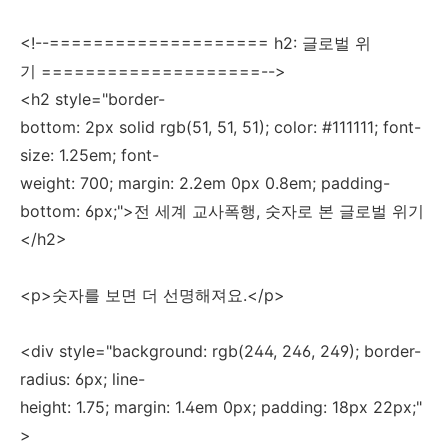
<!--==================== h2: 글로벌 위
기 ====================-->
<h2 style="border-
bottom: 2px solid rgb(51, 51, 51); color: #111111; font-
size: 1.25em; font-
weight: 700; margin: 2.2em 0px 0.8em; padding-
bottom: 6px;">전 세계 교사폭행, 숫자로 본 글로벌 위기
</h2>
<p>숫자를 보면 더 선명해져요.</p>
<div style="background: rgb(244, 246, 249); border-
radius: 6px; line-
height: 1.75; margin: 1.4em 0px; padding: 18px 22px;"
>