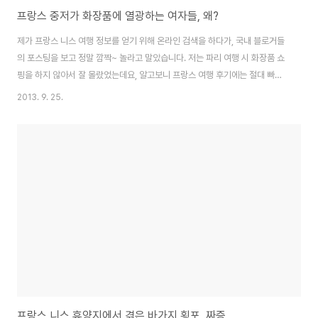
프랑스 중저가 화장품에 열광하는 여자들, 왜?
제가 프랑스 니스 여행 정보를 얻기 위해 온라인 검색을 하다가, 국내 블로거들
의 포스팅을 보고 정말 깜짝~ 놀라고 말았습니다. 저는 파리 여행 시 화장품 쇼
핑을 하지 않아서 잘 몰랐었는데요, 알고보니 프랑스 여행 후기에는 절대 빠지
지 않는 쇼핑 물품이 다름아닌 화장품이었어요. 프랑스를 여행했던 많은 (여성)
2013. 9. 25.
블로거들의 포스팅에는 사재기(?)를 한 듯한 화장품들이 캐리어에 가득~ 게다
가 일부는 그렇게 많이 샀는데도 불구하고 더 사오지 못해서 아쉽다는 말들...
나중에 갈 때에는 빈 캐리어만 들고 가서 더 사와야 겠다는 말들도... 전에 파리
여행을 다녀 온 지인의 말이 떠올랐어요. 파리에 가면 무조건 들리고 봐야 한다
는 곳이 몽쥬 약국이라고 해서 가 봤더니, 좀 창피했다. 얼마나 많은 한국 여자
들이 그 곳..
프랑스 니스 휴양지에서 겪은 바가지 횡포, 짜증