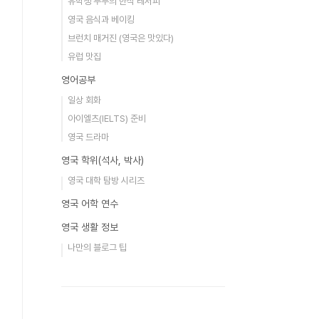
유학생 부부의 한식 레서피
영국 음식과 베이킹
브런치 매거진 (영국은 맛있다)
유럽 맛집
영어공부
일상 회화
아이엘츠(IELTS) 준비
영국 드라마
영국 학위(석사, 박사)
영국 대학 탐방 시리즈
영국 어학 연수
영국 생활 정보
나만의 블로그 팁