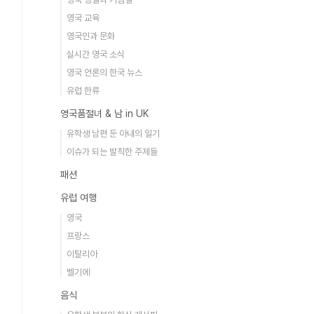
영국 교육
영국인과 문화
실시간 영국 소식
영국 언론의 한국 뉴스
유럽 한류
영국품절녀 & 남 in UK
유학생 남편 둔 아내의 일기
이슈가 되는 발칙한 주제들
패션
유럽 여행
영국
프랑스
이탈리아
벨기에
음식