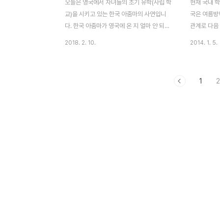
오늘은 영국에서 자녀들의 조기 유학(사립 학
현재 국내 
교)을 시키고 있는 한국 아줌마의 사연입니
국은 여름방
다. 한국 아줌마가 영국에 온 지 얼마 안 되어
관계로 다음 
아들(만 5세)이 영국인 친구 집에 초대를 받
제 국내 포털
2018. 2. 10.
2014. 1. 5.
았답니다. 영국에는 부모들이 무조건 아이들
넘는 초등학
을 픽업 해야할 의무가 있으므로, 어린 나이
실 이런 내
인 경우에는 부모들도 함께 초대를 받는 경우
도 아니에요
1
2
가 흔합니다. 그 날 오후 3시에 학교 수업을
학습은 당연
마친 후, 한국 아줌마는 아들을 데리고 영국
는 학원, 강
학부모 집에 갔지요. 한국 아줌마는 영국인
하는 자녀들
학부모와 이런 저런 이야기를 나누었다고 해
는 도 넘는 
요. 그런데 4시 30분이 되자, 영국인 엄마는
까지 하자는
아이의 저녁 식사를 준비하러 부엌으로 갔다
인데요, 그러
고 합니다. 한국인 아줌마: 아니, 저녁식사를
국 아이들은
왜 이 시간에 준비하는 거지? 우리에게 저녁
부러울 정도
까지 주려고 하나? 그럼 우리는 언제 집에 가
제력이 든든
야 하는 ..
들은 개인 과