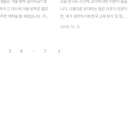
학생들은 겨울 방학 중이지요? 영
요즘 한국은 시간제 교사에 대한 비판이 높습
학이 긴 대신에 겨울 방학은 짧은
니다. 나름대로 반대하는 많은 이유가 있겠지
주면 개학을 할 예정입니다. 어
만, 제가 생각하기에 한국 교육 방식 및 정서
 사이트 기사를 둘러 보다가, "도
와는 크게 맞지 않아서 그런 것이 아닌가 싶
2013. 12. 11.
생 선행 학습"을 읽었습니다. 사
습니다. 그렇다면 한국과는 전혀 다른 "영국
용의 기사는 특별하게 놀랄만한 것
학교들의 시간제 교사 (시간 선택제 교원)" 에
. 언제부터인가 우리 교육에 선행
대해 말씀드려 보도록 하겠습니다. 제가 현재
3
4
···
7
시되고 있을 정도로, 이를 부추기
일하는 칼리지(Six form - 고등학교 2년 과
요하는 부모, 싫지만 어쩔 수 없이
정)는 시간제 교사들을 많이 고용하고 있습니
이 생겨나고 있습니다. 일부에서
다. 즉 이들은 정직원(Full-time)이 아닌 파
선행 학습에 대해 법적으로 규제
트 타임으로 자신이 맡은 수업만 합니다. 한
 주장이 나올 정도로 심각한 상황
국과 다르게 영국 학교는 담임의 역할이 그다
고 보면 우리 아이들에 비해 영
지 없습니다. 물론 초등학교에는 담임 교사가
 얼마나 행복한 삶을 살고 있는지
있지만, 중학교 이상이 되면 담임이라기 보다
입니다. 물론 영국에서도 일부 경
는 학생들마다 개인 튜터(personal tutor)
한 치맛바람이 센 사립학교 부모
가 있습니다. 한 튜터가 보통 ..
외..