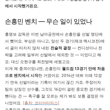
에서 시작했거든요.
손흥민 벤치 — 무슨 일이 있었나
홍명보 감독은 이번 남아공전에서 손흥민을 선발 명단에
서 뺐어요. 부상은 아니고, 앞선 두 경기(체코·멕시코전)에
서 골이 터지지 않자 내린
전술적 결정
— 컨디션이나 전
략을 고려해 일부러 선발에서 제외한 것 — 이었다고 해
요. 대신 오현규를 최전방에 세웠고요.
이게 왜 충격이었냐면, 손흥민이
월드컵 13경기 만에 처음
으로 벤치에서 시작
한 거였어요. 2014년 데뷔 이래 12경
기 연속 선발이라는 기록이 여기서 끊긴 거죠. 주장이자
팀의 상징인 선수를, 그것도 16강이 걸린 중요한 경기에서
뺀다는 건 — 축구를 잘 모르는 제가 봐도 보통 결정은 아
니었어요.
[출처: 코리아타임스]
손흥민은 후반 시작과 함께 교체로 들어왔어요. 좀 더 움