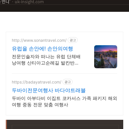
http://www.sonantravel.com/
광고
유럽을 손안에! 손안의여행
전문인솔자와 떠나는 유럽 단체배
낭여행 산티아고순례길 발칸반도
발틱북유럽 지중해여행 유럽을 손
안에! 발칸반도 북유럽 지중해 남
부유럽 동유럽 세미팩제공
https://badayatravel.com/
광고
두바이전문여행사 바다야트래블
두바이 아부다비 이집트 코카서스 가족 패키지 해외
여행 중동 전문 맞춤 여행사