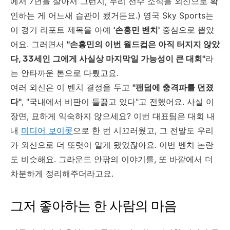
에서 7년을 살아서 그런지, 우리 선수 소식을 외신으로 확
인하는 게 어느새 습관이 됐거든요.) 영국 Sky Sports는
이 경기 리포트 제목을 아예
'손흥민 벤치'
중심으로 뽑았
어요. 그러면서
"손흥민의 이번 월드컵은 아직 터지지 않았
다, 33세인 그에게 사실상 마지막일 가능성이 큰 대회"
라
는 안타까운 톤으로 다뤘고요.
여러 외신은 이 벤치 결정을 두고
"팬덤에 충격파를 던졌
다"
, "국내에서 비판이 들끓고 있다"고 전했어요. 사실 이
장면, 묘하게 익숙하지 않으세요? 이번 대표팀은 대회 내
내
미디어 보이콧
으로 한 번 시끄러웠고, 그 전말도 우리
가 외신으로 더 또렷이 알게 됐었잖아요. 이번 벤치 논란
도 비슷해요. 그라운드 안팎의 이야기를, 또 바깥에서 더
차분하게 정리해주더라고요.
그저 좋아하는 한 사람의 마음