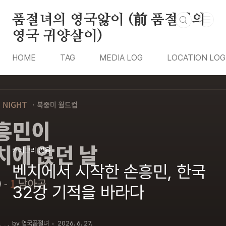
본문 바로가기
품절녀의 영국앓이 (前 품절녀의
영국 귀양살이)
HOME
TAG
MEDIA LOG
LOCATION LOG
카테고리 없음
벤치에서 시작한 손흥민, 한국
32강 기적을 바라다
by 영국품절녀
2026. 6. 27.