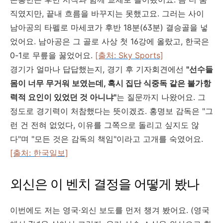
직였지만, 끝내 흐름을 바꾸지는 못했고요. 그러는 사이
남아공의 타펠로 마세코가 후반 18분(63분) 결승골을 넣
었어요. 남아공은 그 골로 사상 첫 16강에 올랐고, 한국은
0-1로 무릎을 꿇었어요.
[출처: Sky Sports]
경기가 얼마나 답답했는지, 경기 후 기자회견에선
"선수들
몸이 너무 무거워 보였는데, 혹시 집단 식중독 같은 불가항
력적 요인이 있었던 것 아니냐"
는 질문까지 나왔어요. 그
정도로 경기력이 처참했다는 뜻이겠죠. 홍명보 감독은 "그
런 건 전혀 없었다, 이유를 그쪽으로 돌리고 싶지도 않
다"며 "모든 것은 감독의 책임"이라고 고개를 숙였어요.
[출처: 한국일보]
외신은 이 벤치 결정을 어떻게 봤나
이번에도 저는 영국·외신 보도를 먼저 챙겨 봤어요. (영국