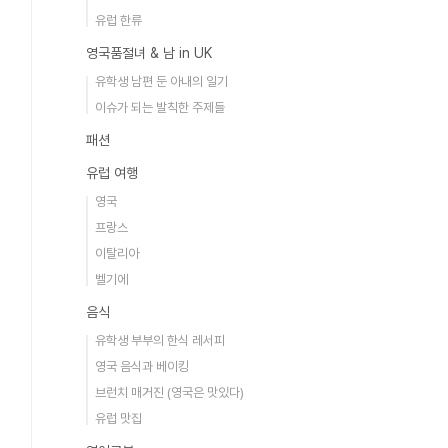
유럽 한류
영국품절녀 & 남 in UK
유학생 남편 둔 아내의 일기
이슈가 되는 발칙한 주제들
패션
유럽 여행
영국
프랑스
이탈리아
벨기에
음식
유학생 부부의 한식 레서피
영국 음식과 베이킹
브런치 매거진 (영국은 맛있다)
유럽 맛집