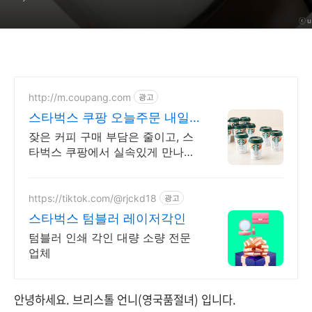
http://m.coupang.com
광고
스타벅스 쿠팡 오늘주문 내일
도착 로켓배송
잦은 커피 구매 부담은 줄이고, 스
타벅스 쿠팡에서 실속있게 만나보
세요! 마일드부터 콜드브루까지,
커피음료, 쿠팡에서 다양한 선택지
를 확인하세요.
https://tiktok.com/@rjckd18
광고
스타벅스 텀블러 레이저각인
텀블러 인쇄 각인 대량 소량 전문
업체
안녕하세요. 브리스톨 언니(영국품절녀) 입니다.