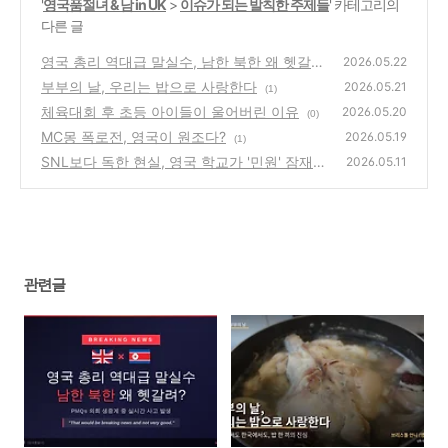
'
영국품절녀 & 남 in UK
>
이슈가 되는 발칙한 주제들
' 카테고리의
다른 글
영국 총리 역대급 말실수, 남한 북한 왜 헷갈
2026.05.22
려?
부부의 날, 우리는 밥으로 사랑한다
(0)
2026.05.21
(1)
체육대회 후 초등 아이들이 울어버린 이유
2026.05.20
(0)
MC몽 폭로전, 영국이 원조다?
2026.05.19
(1)
SNL보다 독한 현실, 영국 학교가 '민원' 잠재우
2026.05.11
는 법
(0)
관련글