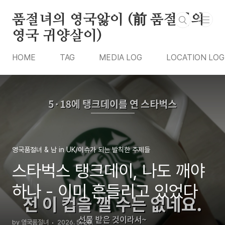
본문 바로가기
품절녀의 영국앓이 (前 품절녀의
영국 귀양살이)
HOME
TAG
MEDIA LOG
LOCATION LOG
영국품절녀 & 남 in UK/이슈가 되는 발칙한 주제들
스타벅스 탱크데이, 나도 깨야
하나 - 이미 흔들리고 있었다
by 영국품절녀
2026. 5. 20.