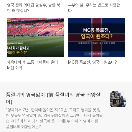
영국 총리 역대급 말실수, 남한 북
부부의 날, 우리는 밥으로 사랑한
한 왜 헷갈려?
다
체육대회 후 초등 아이들이 울어
MC몽 폭로전, 영국이 원조다?
버린 이유
품절녀의 영국앓이 (前 품절녀의 영국 귀양살
이)
"영국에서 7년, 한국에 돌아온 지 10년. 그래도 영국을 못 잊
어 오늘도 영국앓이 중. 영국 귀양살이의 그 언니, 다시 돌아왔
습니다." 마치고 다시 한국에 온 그녀!!! 두 아이의 엄마가 된
품절녀의 귀향살이는?