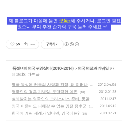
제 블로그가 마음에 들면
구독+
해 주시거나, 로그인 필요
없으니 부디 추천 손가락 꾸욱 눌러 주세요 ^^ .
69
구독하기
'
품절녀의 영국 귀양살이 (2010-2014)
>
영국 명절과 기념일
' 카
테고리의 다른 글
영국 동성애 커플의 사랑과 전쟁, 왜 이러나
2012.04.06
(4
영국인의 결혼 기념일, 로맨틱한 이유
9)
2012.01.28
(40)
설레발치는 영국인의 크리스마스 준비, 못말려
2011.12.17
영국 아줌마도 피해갈 수 없는 명절 증후군
(14)
2011.09.12
(1
한국에 계란 세례가 있다면, 영국에는?
3)
2011.07.21
(18)