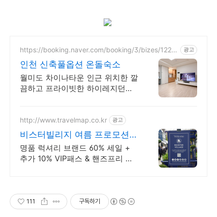
https://booking.naver.com/booking/3/bizes/1224
광고
012
인천 신축풀옵션 온돌숙소
월미도 차이나타운 인근 위치한 깔
끔하고 프라이빗한 하이레지던스
숙소를 만나보세요.
http://www.travelmap.co.kr
광고
비스터빌리지 여름 프로모션
트래블맵
명품 럭셔리 브랜드 60% 세일 +
추가 10% VIP패스 & 핸즈프리 쇼
핑 제공 트래블맵 x 비스터빌리지
여름 프로모션
111
구독하기