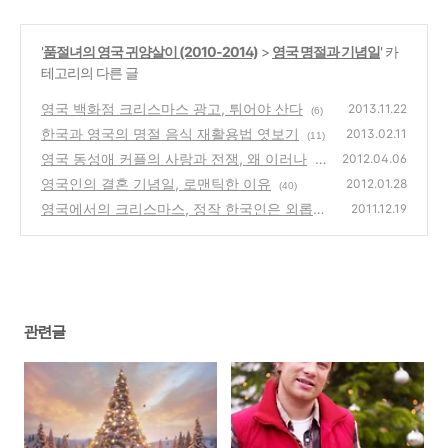
'
품절녀의 영국 귀양살이 (2010-2014)
>
영국 명절과 기념일
' 카
테고리의 다른 글
영국 백화점 크리스마스 광고, 튀어야 산다
2013.11.22
(6)
한국과 영국의 명절 음식 재활용법 엿보기
2013.02.11
(11)
영국 동성애 커플의 사랑과 전쟁, 왜 이러나
2012.04.06
(4
영국인의 결혼 기념일, 로맨틱한 이유
9)
2012.01.28
(40)
영국에서의 크리스마스, 정작 한국인은 외롭
2011.12.19
다!!!!
(19)
관련글