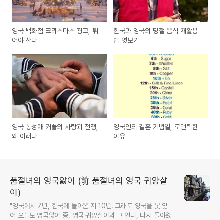
영국 백화점 크리스마스 광고, 튀
한국과 영국의 명절 음식 재활용
어야 산다
법 엿보기
영국 동성애 커플의 사랑과 전쟁,
영국인의 결혼 기념일, 로맨틱한
왜 이러나
이유
품절녀의 영국앓이 (前 품절녀의 영국 귀양살
이)
"영국에서 7년, 한국에 돌아온 지 10년. 그래도 영국을 못 잊
어 오늘도 영국앓이 중. 영국 귀양살이의 그 언니, 다시 돌아왔