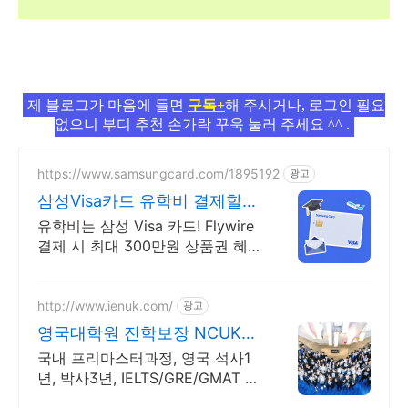
제 블로그가 마음에 들면
구독+
해 주시거나, 로그인 필요
없으니 부디 추천 손가락 꾸욱 눌러 주세요 ^^ .
https://www.samsungcard.com/1895192
광고
삼성Visa카드 유학비 결제할
땐
유학비는 삼성 Visa 카드! Flywire
결제 시 최대 300만원 상품권 혜
택
http://www.ienuk.com/
광고
영국대학원 진학보장 NCUK
해외대학과정1위 /신입생모집
국내 프리마스터과정, 영국 석사1
년, 박사3년, IELTS/GRE/GMAT 면
제