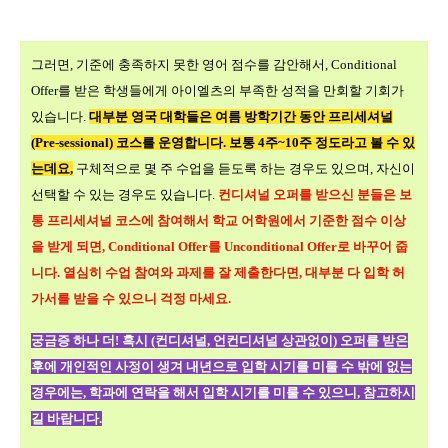
그러면, 기준에 충족하지 못한 영어 점수를 감안해서
, Conditional
Offer
를 받은 학생들에게 아이엘츠의 부족한 성적을 만회할 기회가
있습니다.
대부분 영국 대학들은 여름 방학기간 동안 프리세셔널
(Pre-sessional)
코스를 운영합니다
.
보통
4
주
~10
주 정도라고 볼 수 있
는데요
,
구체적으로 몇 주 수업을 듣도록 하는 경우도 있으며
,
자신이
선택할 수 있는 경우도 있습니다
.
컨디셔널 오퍼를 받으신 분들은 보
통 프리세셔널 코스에 참여해서 학교 어학원에서 기준한 점수 이상
을 받게 되면
, Conditional Offer
를
Unconditional Offer
로 바꾸어 줍
니다
.
열심히 수업 참여와 과제를 잘 제출한다면
,
대부분 다 입학 허
가서를 받을 수 있으니 걱정 마세요
.
궁금증 하나 더! 혹시 (컨디셔널, 언컨디셔널 상관없이) 오퍼를 받은
후에 개인적인 사정이 생겨 내년으로 입학 시기를 미룰 수 밖에 없는
경우에는, 학과에 연락을 해서 입학 시기를 미룰 수 있으니, 참고하시
길 바랍니다.