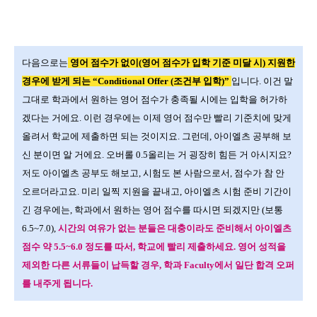
다음으로는
영어 점수가 없이
(
영어 점수가 입학 기준 미달 시
)
지원한
경우에 받게 되는
“Conditional Offer (
조건부 입학
)”
입니다
.
이건 말
그대로 학과에서 원하는 영어 점수가 충족될 시에는 입학을 허가하
겠다는 거에요
.
이런 경우에는 이제 영어 점수만 빨리 기준치에 맞게
올려서 학교에 제출하면 되는 것이지요
.
그런데
,
아이엘츠 공부해 보
신 분이면 알 거에요
.
오버롤
0.5
올리는 거 굉장히 힘든 거 아시지요
?
저도 아이엘츠 공부도 해보고
,
시험도 본 사람으로서
,
점수가 참 안
오르더라고요
.
미리 일찍 지원을 끝내고
,
아이엘츠 시험 준비 기간이
긴 경우에는
,
학과에서 원하는 영어 점수를 따시면 되겠지만
(
보통
6.5~7.0),
시간의 여유가 없는 분들은 대충이라도 준비해서 아이엘츠
점수 약
5.5~6.0
정도를 따서
,
학교에 빨리 제출하세요
.
영어 성적을
제외한 다른 서류들이 납득할 경우
,
학과
Faculty
에서 일단 합격 오퍼
를 내주게 됩니다
.