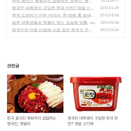
한국 음식인 육회까지 섭렵하는 영국인, 못말
2012.04.17
려
영국인 대학생이 구입한 한국 반찬? 정말 신기
(38)
2012.04.09
해
한국 드라마가 만든 이미지, 한 방에 훅 보낸
(40)
2012.03.06
한국 여대생
일본 대학생들의 떡볶이 먹는 모습에 당황
(47)
2012.02.26
(46)
영국인의 마음 단숨에 사로 잡은 한국식 인사
2012.02.24
법
(38)
관련글
한국 음식인 육회까지 섭렵하는
영국인 대학생이 구입한 한국 반
영국인, 못말려
찬? 정말 신기해