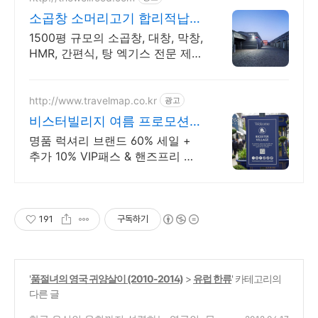
소곱창 소머리고기 합리적납품
국내 최대규모 육가공전문기업
1500평 규모의 소곱창, 대창, 막창,
HMR, 간편식, 탕 엑기스 전문 제조
사
http://www.travelmap.co.kr
광고
비스터빌리지 여름 프로모션
VIP 패스 10% 할인쿠폰
명품 럭셔리 브랜드 60% 세일 +
추가 10% VIP패스 & 핸즈프리 쇼
핑 제공 유럽 최대 명품 아웃렛 매
장에서 추가 10%할인 + 핸즈프리
쇼핑 제공
191
구독하기
'
품절녀의 영국 귀양살이 (2010-2014)
>
유럽 한류
' 카테고리의
다른 글