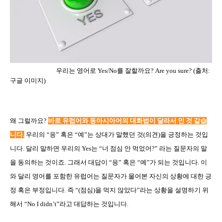
우리는 영어로
Yes/No
를 잘할까요
? Are you sure? (
출처
:
구글 이미지
)
왜 그럴까요
?
바로 유럽어와 동아시아어의 대화법이 달라서 인 것 같습
니다
.
우리의
“
응
”
혹은
“
예
”
는 상대가 말했던 것
(
의견
)
을 긍정하는 것입
니다
.
달리 말하면 우리의
Yes
는
“
너 점심 안 먹었어
?”
라는 질문자의 말
을 동의하는 것이죠
.
그래서 대답이
“
응
”
혹은
“
예
”
가 되는 것입니다
.
이
와 달리 영어를 포함한 유럽어는 질문자가 물어본 자신의 상황에 대한 긍
정 혹은 부정입니다
.
즉
“(
점심
)
을 먹지 않았다
”
라는 상황을 설명하기 위
해서
“No I didn’t”
라고 대답하는 것입니다
.