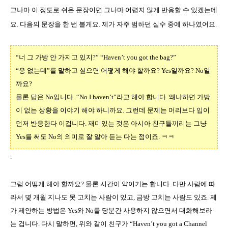
그나마 이 정도로 쉬운 문장이면 그나마 어렵지 않게 반응할 수 있겠는데
요
.
다음의 문장을 한 번 볼게요
.
제가 자주 범하던 실수 중에 하나였어요
.
“너 그 가방 안 가지고 있지
?” “Haven’t you got the bag?”
“
응 없는데
”
를 말하고 싶으면 어떻게 해야 할까요
? Yes
일까요
? No
일
까요
?
물론 답은
No
입니다
. “No I haven’t”
라고 해야 합니다
.
왜냐하면 가방
이 없는 상황을 이야기 해야 하니까요
.
그런데 문제는 머리보다 입이
먼저 반응한다 이겁니다
.
재미있는 것은 아시아 친구들끼리는 그냥
Yes
를 써도
No
의 의미로 잘 알아 듣는 다는 점이죠
.
ㅋㅋ
.
그럼 어떻게 해야 할까요
?
물론 시간이 약이기는 합니다
.
다만 사람에 따
라서 몇 개월 지나도 못 고치는 사람이 있고
,
금방 고치는 사람도 있죠
.
제
가 제안하는 방법은
Yes
와
No
를 당분간 사용하지 않으면서 대화해보라
는 겁니다
.
다시 말하면
,
위와 같이 친구가
“Haven’t you got a Channel