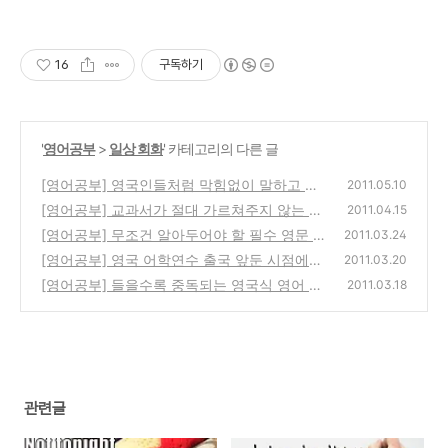
16
구독하기
'
영어공부
>
일상 회화
' 카테고리의 다른 글
[영어공부] 영국인들처럼 막힘없이 말하고 싶
2011.05.10
을 때 사용하면 좋은 표현들
[영어공부] 교과서가 절대 가르쳐주지 않는 영
(8)
2011.04.15
국 구어식 표현 "Have got"
[영어공부] 무조건 알아두어야 할 필수 영문 문
(18)
2011.03.24
자 약어 표현!
[영어공부] 영국 어학연수 출국 앞둔 시점에서
(1)
2011.03.20
영어공부 이것만은 하자.
[영어공부] 들을수록 중독되는 영국식 영어 악
(4)
2011.03.18
센트 따라잡기.
(7)
관련글