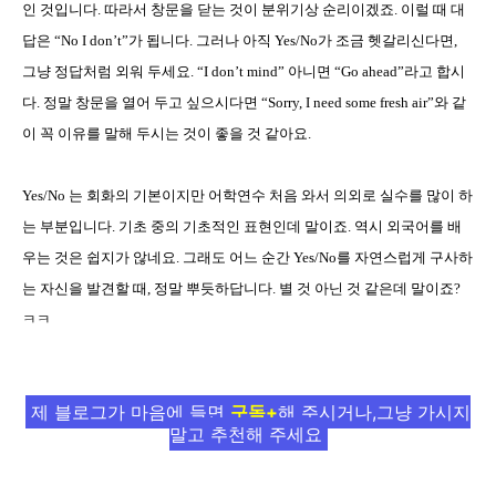
인 것입니다
.
따라서 창문을 닫는 것이 분위기상 순리이겠죠
.
이럴 때 대
답은
“No I don’t”
가 됩니다
.
그러나 아직
Yes/No
가 조금 헷갈리신다면
,
그냥 정답처럼 외워 두세요
. “I don’t mind”
아니면
“Go ahead”
라고 합시
다
.
정말 창문을 열어 두고 싶으시다면
“Sorry, I need some fresh air”
와 같
이 꼭 이유를 말해 두시는 것이 좋을 것 같아요
.
Yes/No
는 회화의 기본이지만 어학연수 처음 와서 의외로 실수를 많이 하
는 부분입니다
.
기초 중의 기초적인 표현인데 말이죠
.
역시 외국어를 배
우는 것은 쉽지가 않네요
.
그래도 어느 순간
Yes/No
를 자연스럽게 구사하
는 자신을 발견할 때
,
정말 뿌듯하답니다
.
별 것 아닌 것 같은데 말이죠
?
ㅋㅋ
제 블로그가 마음에 들면
구독+
해 주시거나,그냥 가시지
말고 추천해 주세요