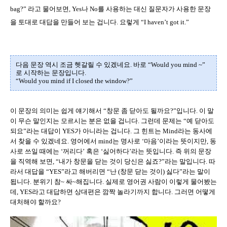
bag?”
라고 물어보면
, Yes
나
No
를 사용하는 대신 질문자가 사용한 문장
을 토대로 대답을 만들어 보는 겁니다
.
요렇게
“I haven’t got it.”
다음 문장 역시 조금 헷갈릴 수 있겠네요
.
바로
“Would you mind ~”
로 시작하는 문장입니다
.
“Would you mind if I closed the window?”
이 문장의 의미는 쉽게 얘기해서
“
창문 좀 닫아도 될까요
?”
입니다
.
이 말
이 무슨 말인지는 모르시는 분은 없을 겁니다
.
그런데 문제는
“
예 닫아도
되요
”
라는 대답이
YES
가 아니라는 겁니다
.
그 힌트는
Mind
라는 동사에
서 찾을 수 있겠네요
.
영어에서
mind
는 명사로
‘
마음
’
이라는 뜻이지만
,
동
사로 쓰일 때에는
‘
꺼리다
’
혹은
‘
싫어하다
’
라는 뜻입니다
.
즉 위의 문장
을 직역해 보면
, “
내가 창문을 닫는 것이 당신은 싫죠
?”
라는 말입니다
.
따
라서 대답을
“YES”
라고 해버리면
“
난
(
창문 닫는 것이
)
싫다
”
라는 말이
됩니다
.
분위기 참
~
싸
~
해집니다
.
실제로 영어권 사람이 이렇게 물어봤는
데
, YES
라고 대답하면 상대편은 깜짝 놀라기까지 합니다
.
그러면 어떻게
대처해야 할까요
?