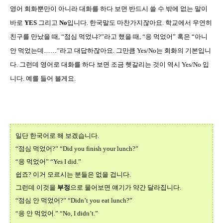
영어 회화뿐만이 아니라 대화를 하다 보면 반드시 쓸 수 밖에 없는 말이
바로
YES
그리고
No
입니다
.
한국말도 마찬가지잖아요
.
학교에서 우연히
친구를 만났을 때
, “
점심 먹었냐
?”
라고 했을 때
, “
응 먹었어
”
혹은
“
아니
안 먹었는데
……”
라고 대답하잖아요
.
그만큼
Yes/No
는 회화의 기본입니
다
.
그런데 영어로 대화를 하다 보면 조금 헷갈리는 것이 역시
Yes/No
입
니다
.
예를 들어 볼게요
.
일단 한국어로 해 보겠습니다
.
“
점심 먹었어
?” “Did you finish your lunch?”
“
응 먹었어
” “Yes I did.”
쉽죠
?
이거 모르시는 분들은 없을 겁니다
.
그런데 이것을
부정
으로 물어보면 얘기가 약간 달라집니다
.
“
점심 안 먹었어
?” “Didn’t you eat lunch?”
“
응 안 먹었어
.” “No, I didn’t.”