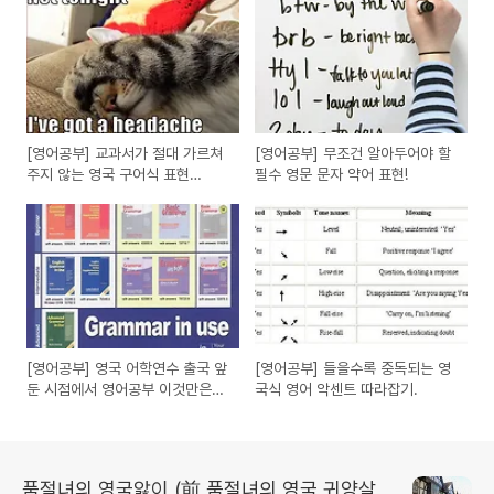
[영어공부] 교과서가 절대 가르쳐
[영어공부] 무조건 알아두어야 할
주지 않는 영국 구어식 표현
필수 영문 문자 약어 표현!
"Have got"
[영어공부] 영국 어학연수 출국 앞
[영어공부] 들을수록 중독되는 영
둔 시점에서 영어공부 이것만은
국식 영어 악센트 따라잡기.
하자.
품절녀의 영국앓이 (前 품절녀의 영국 귀양살