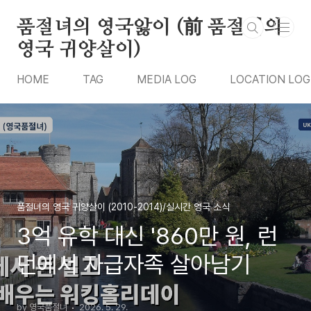
본문 바로가기
품절녀의 영국앓이 (前 품절녀의
영국 귀양살이)
HOME
TAG
MEDIA LOG
LOCATION LOG
품절녀의 영국 귀양살이 (2010-2014)/실시간 영국 소식
3억 유학 대신 '860만 원, 런
던에서 자급자족 살아남기
by 영국품절녀
2026. 5. 29.