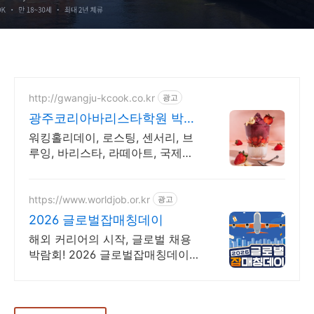
http://gwangju-kcook.co.kr
광고
광주코리아바리스타학원 박채
미 카페 창업 컨설팅
워킹홀리데이, 로스팅, 센서리, 브
루잉, 바리스타, 라떼아트, 국제자
격증 취미반, 자격증반, 바리스타,
바텐더, 라떼아트, 베버리지, 감독
관, 창업반
https://www.worldjob.or.kr
광고
2026 글로벌잡매칭데이
해외 커리어의 시작, 글로벌 채용
박람회! 2026 글로벌잡매칭데이에
서 글로벌 기업과 직접 만날 수 있
는 기회를 놓치지 마세요!