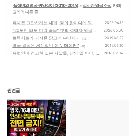
'
품절녀의 영국 귀양살이 (2010-2014)
>
실시간 영국 소식
' 카테
고리의 다른 글
휴대폰 그만하라는 내게, 딸의 한마디에 멍 때
2026.06.16
렸습니다
"20도만 돼도 더워 죽음" 햇빛 성애자 영국인
(1)
2026.05.30
들이 폭염에 쌍욕 날리는 이유 (feat. 마트 vs
브렉시트가 가져온 닭고기 수난시대
2019.06.27
(1)
펍)
(0)
영국 왕실은 세계적인 이슈 메이커?
2019.06.10
(0)
유럽인이 경고한 일본 자살률, 남의 일 아냐.
2016.02.04
(27)
관련글