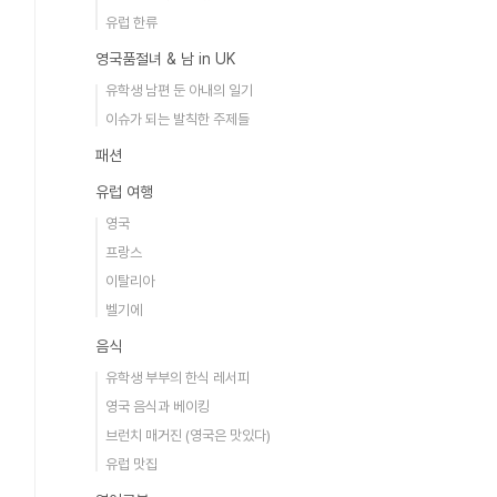
유럽 한류
영국품절녀 & 남 in UK
유학생 남편 둔 아내의 일기
이슈가 되는 발칙한 주제들
패션
유럽 여행
영국
프랑스
이탈리아
벨기에
음식
유학생 부부의 한식 레서피
영국 음식과 베이킹
브런치 매거진 (영국은 맛있다)
유럽 맛집