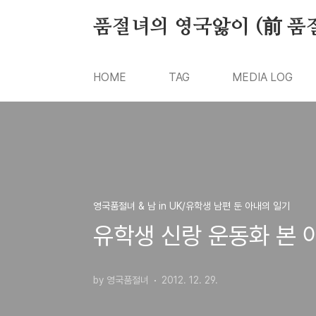
본문 바로가기
품절녀의 영국앓이 (前 품
HOME
TAG
MEDIA LOG
영국품절녀 & 남 in UK/유학생 남편 둔 아내의 일기
유학생 신랑 운동화 본 
by 영국품절녀
2012. 12. 29.