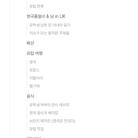
유럽 한류
영국품절녀 & 남 in UK
유학생 남편 둔 아내의 일기
이슈가 되는 발칙한 주제들
패션
유럽 여행
영국
프랑스
이탈리아
벨기에
음식
유학생 부부의 한식 레서피
영국 음식과 베이킹
브런치 매거진 (영국은 맛있다)
유럽 맛집