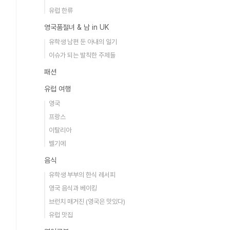
유럽 한류
영국품절녀 & 남 in UK
유학생 남편 둔 아내의 일기
이슈가 되는 발칙한 주제들
패션
유럽 여행
영국
프랑스
이탈리아
벨기에
음식
유학생 부부의 한식 레서피
영국 음식과 베이킹
브런치 매거진 (영국은 맛있다)
유럽 맛집