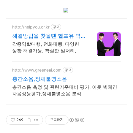
http://helpyou.or.kr
광고
해결방법을 찾을땐 헬프유 역
할대행, 상황연출 전문업체
각종역할대행, 전화대행, 다양한
상황 해결가능, 확실한 일처리,
100%비밀보장 2011년 개업 최다
이용업체, 압도적 재이용율
http://www.greeneai.com
광고
층간소음,정체불명소음
층간소음 측정 및 관련기준대비 평가, 이웃 벽체간
차음성능평가,정체불명소음 분석
269
구독하기