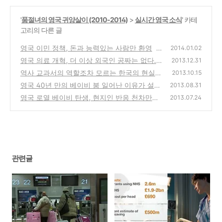
'
품절녀의 영국 귀양살이 (2010-2014)
>
실시간 영국 소식
' 카테
고리의 다른 글
영국 이민 정책, 돈과 능력있는 사람만 환영
2014.01.02
(3
영국 의료 개혁, 더 이상 외국인 공짜는 없다.
4)
2013.12.31
역사 교과서의 역할조차 모르는 한국의 현실
(17)
2013.10.15
영국 40년 만의 베이비 붐 일어난 이유가 설마
(10)
2013.08.31
영국 로열 베이비 탄생, 현지인 반응 천차만별
(5)
2013.07.24
(7)
관련글