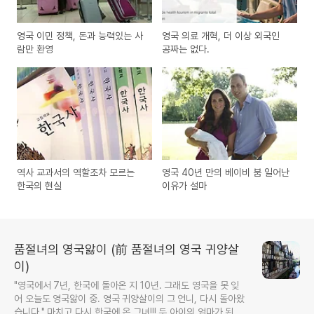
영국 이민 정책, 돈과 능력있는 사
영국 의료 개혁, 더 이상 외국인
람만 환영
공짜는 없다.
역사 교과서의 역할조차 모르는
영국 40년 만의 베이비 붐 일어난
한국의 현실
이유가 설마
품절녀의 영국앓이 (前 품절녀의 영국 귀양살
이)
"영국에서 7년, 한국에 돌아온 지 10년. 그래도 영국을 못 잊
어 오늘도 영국앓이 중. 영국 귀양살이의 그 언니, 다시 돌아왔
습니다." 마치고 다시 한국에 온 그녀!!! 두 아이의 엄마가 된