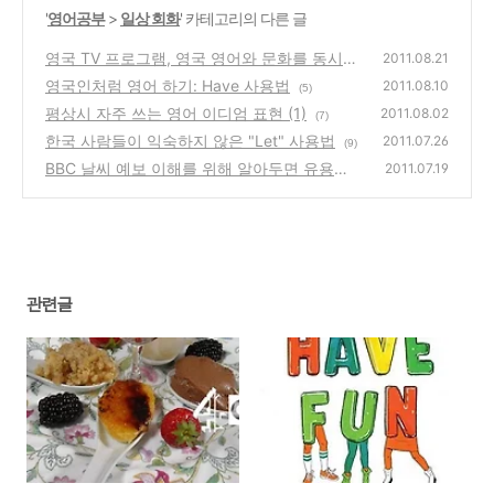
'
영어공부
>
일상 회화
' 카테고리의 다른 글
영국 TV 프로그램, 영국 영어와 문화를 동시에
2011.08.21
잡는다.
영국인처럼 영어 하기: Have 사용법
(12)
2011.08.10
(5)
평상시 자주 쓰는 영어 이디엄 표현 (1)
2011.08.02
(7)
한국 사람들이 익숙하지 않은 "Let" 사용법
2011.07.26
(9)
BBC 날씨 예보 이해를 위해 알아두면 유용할
2011.07.19
팁
(2)
관련글