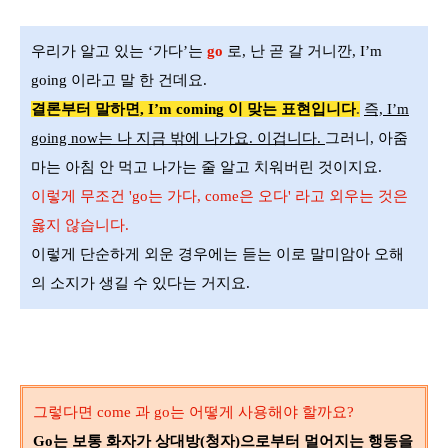
우리가 알고 있는
‘
가다
’
는
go
로
,
난 곧 갈 거니깐
, I’m
going
이라고 말 한 건데요
.
결론부터 말하면
, I’m coming
이 맞는 표현입니다
.
즉,
I’m
going now
는 나 지금 밖에 나가요
.
이겁니다
.
그러니
,
아줌
마는 아침 안 먹고 나가는 줄 알고 치워버린 것이지요
.
이렇게 무조건
'go
는 가다
, come
은 오다' 라고 외우는 것은
옳지 않습니다
.
이렇게 단순하게 외운 경우에는 듣는 이로 말미암아 오해
의 소지가 생길 수 있다는 거지요.
그렇다면
come
과
go
는 어떻게 사용해야 할까요
?
Go
는 보통 화자가 상대방(청자)으로부터 멀어지는 행동을