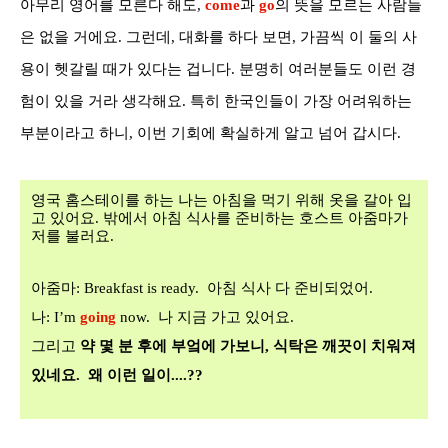
아무리 영어를 모른다 해도
,
come
과
go
의 뜻을 모르는 사람들
은 없을 거에요
.
그런데
,
대화를 하다 보면
,
가끔씩 이 둘의 사
용이 헷갈릴 때가 있다는 겁니다
.
분명히 여러분들도 이런 경
험이 있을 거라 생각해요
.
특히 한국인들이 가장 어려워하는
부분이라고 하니
,
이번 기회에 확실하게 알고 넘어 갑시다
.
영국 홈스테이를 하는 나는 아침을 먹기 위해 옷을 갈아 입
고 있어요
.
밖에서 아침 식사를 준비하는 호스트 아줌마가
저를 불러요.
아줌마
: Breakfast is ready.
아침 식사 다 준비되었어
.
나
: I’m
going
now.
나 지금 가고 있어요
.
그리고
약 몇 분 후에 부엌에 가보니
,
식탁은 깨끗이 치워져
있네요
. 왜 이런 일이....??