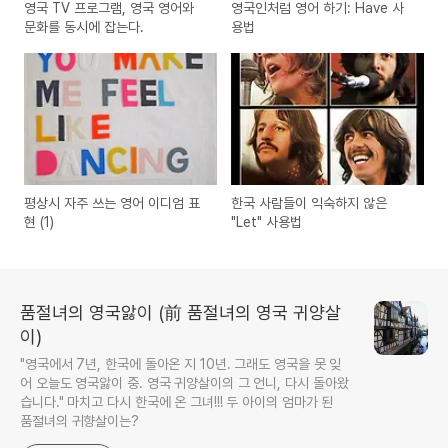
영국 TV 프로그램, 영국 영어와
영국인처럼 영어 하기: Have 사
문화를 동시에 잡는다.
용법
평상시 자주 쓰는 영어 이디엄 표
한국 사람들이 익숙하지 않은
현 (1)
"Let" 사용법
품절녀의 영국앓이 (前 품절녀의 영국 귀양살
이)
"영국에서 7년, 한국에 돌아온 지 10년. 그래도 영국을 못 잊
어 오늘도 영국앓이 중. 영국 귀양살이의 그 언니, 다시 돌아왔
습니다." 마치고 다시 한국에 온 그녀!!! 두 아이의 엄마가 된
품절녀의 귀향살이는?