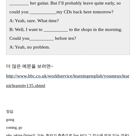
________ her guitar. But I’ll probably leave quite early, so
could you ___________my CDs back here tomorrow?
A: Yeah, sure. What time?
B: Well, I want to __________ to the shops in the morning.
Could you__________ before ten?
A: Yeah, no problem.
더 많은 예문을 보려면~
http://www.bbc.co.uk/worldservice/learningenglish/youmeus/lear
nit/learnitv135.shtml
정답
going
coming, go
take, taking (bring
도 가능
:
화자가 추측으로
Sue
보다 그 장소에 먼저 있는 경우
)