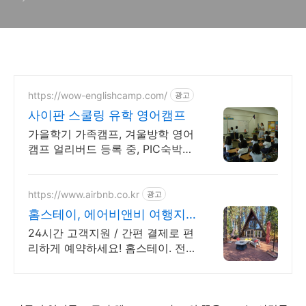
https://wow-englishcamp.com/
광고
사이판 스쿨링 유학 영어캠프
가을학기 가족캠프, 겨울방학 영어
캠프 얼리버드 등록 중, PIC숙박
액티비티 캠프
https://www.airbnb.co.kr
광고
홈스테이, 에어비앤비 여행지
에서도 우리집처럼
24시간 고객지원 / 간편 결제로 편
리하게 예약하세요! 홈스테이. 전
용 테라스와 바비큐 그릴이 제공되
는 숙소를 예약하세요.