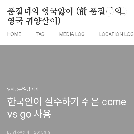
본문 바로가기
품절녀의 영국앓이 (前 품절녀의
영국 귀양살이)
HOME
TAG
MEDIA LOG
LOCATION LOG
영어공부/일상 회화
한국인이 실수하기 쉬운 come
vs go 사용
by 영국품절녀
2011. 8. 8.