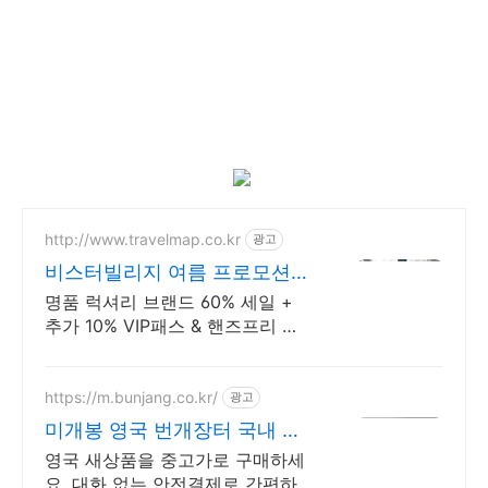
http://www.travelmap.co.kr
광고
비스터빌리지 여름 프로모션
트래블맵
명품 럭셔리 브랜드 60% 세일 +
추가 10% VIP패스 & 핸즈프리 쇼
핑 제공 유럽 최대 명품 아웃렛 매
장에서 추가 10%할인 + 핸즈프리
쇼핑 제공
https://m.bunjang.co.kr/
광고
미개봉 영국 번개장터 국내 최
대 브랜드 중고거래
영국 새상품을 중고가로 구매하세
요. 대화 없는 안전결제로 간편하