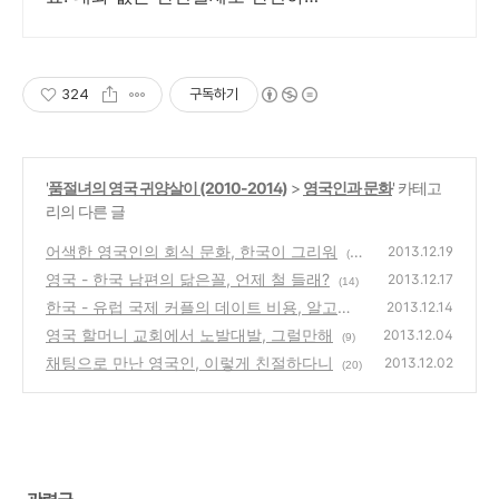
게! 전국 각지에서 올라오는 전국
구 최다 상품 매일 10만 개 이상의
신규 상품 업로드
324
구독하기
'
품절녀의 영국 귀양살이 (2010-2014)
>
영국인과 문화
' 카테고
리의 다른 글
어색한 영국인의 회식 문화, 한국이 그리워
2013.12.19
(1
영국 - 한국 남편의 닮은꼴, 언제 철 들래?
8)
2013.12.17
(14)
한국 - 유럽 국제 커플의 데이트 비용, 알고보
2013.12.14
니
영국 할머니 교회에서 노발대발, 그럴만해
(50)
2013.12.04
(9)
채팅으로 만난 영국인, 이렇게 친절하다니
2013.12.02
(20)