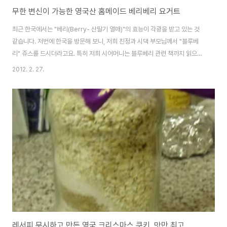
무한 변신이 가능한 영국산 홈메이드 베리베리 요거트
최근 한국에서는 "베리(Berry- 산딸기 열매)"의 효능이 각광을 받고 있는 것
같습니다. 저번에 한국을 방문해 보니, 저희 친정과 시댁 부모님께서 "블루베
리" 쥬스를 드시더라고요. 특히 저희 시어머니는 블루베리 관련 책까지 읽으시
면서 그 효능을 줄줄이 설명해 주셨어요. 블루베리는 시력저하 예방, 기억력 향
2012. 2. 27.
상, 노화 방지 등으로 연세 드신 분들에게 참 좋은 과일이겠어요. 저 역시 "~ 베
리"의 이름을 가진 과일들이 여성에게 특히 좋다는 이야기는 익히 들어서 알고
있었지요. 한국에서는 "베리"를 찾는 것도 좀 어렵고, 비싸잖아요. 그런데 영국
특히 제가 살고 있는 영국의 정원이라고 알려진 켄트 주에서 자라는 베리들은
싸고 너무 맛있습니다. 언제 이렇게 먹겠냐는 생각에 쇼핑을 할 때마다 ~베리
의 이름을 가..
레서피 무시하고 만든 영국 크리스마스 쿠키, 맛만 최고