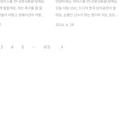
 브리스톨 언니(영국품절녀)에요.
안녕하세요. 브리스톨 언니(영국품절녀)에요.
 말할게요. 저는 축구를 잘 알
오늘 아침 10시, 드디어 한국 남아공전이 열
 전술이 어떻고 포메이션이 어떻고
려요. 손흥민 선수가 뛰는 경기라 저도 모르
. 그냥 우리 선수들이 뛰는 걸 보
게 마음이 들뜨는데… 문득 그런 생각이 들더
7.
2026. 6. 25.
 그런 평범한 한 사람이에요. 그러
라고요. 아, 영국에 있을 때처럼 동네 펍에서
분석이 아니라, 남아공과의 경기
사람들이랑 부대끼며 볼 수 있으면 얼마나 좋
한 사람의 마음에 가깝다고 생각
을까. 그 시절이 오늘따라 더 그립네요."멀리
3
4
5
···
415
날 아침 남아공전, 한 줄로 말하
살아본 사람은 알아요.""내 나라가 밖에서 칭
빠지는 경기였어요. 한국이 0-1로
찬받는 한 줄이, 어떤 날엔 약이 된다는 걸
보다 손흥민 선수가 벤치에서 시작
요."박지성 선수가 맨유에서 뛰던 시절, 저는
흥민 벤치 — 무슨 일이 있었나홍
영국에 있었어요. 그때 저희 부부한텐 작은
 이번 남아공전에서 손흥민을 선
규칙이 하나 있었어요. 박지성이 나오는 날엔
뺐어요. 부상은 아니고, 앞선 두
무조건 집 근처 펍으로 간다.사실 처음엔 좀
멕시코전)에서 골이 터지지 않자
사렸어요. 영국 사람들, 평소엔 어찌나 수줍
 결정 — 컨디션이나 전략을 고려
은지 눈도 잘 못 마주치는데… 축구만 틀면 싹
선발에서 제외한 것 — 이었다고
돌변하거든요. 다들 갑자기 우락부락 상남자
(요즘..