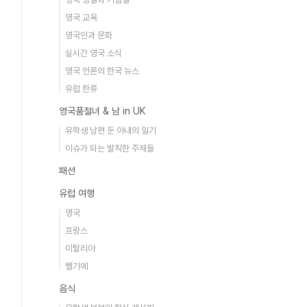
영국 교육
영국인과 문화
실시간 영국 소식
영국 언론의 한국 뉴스
유럽 한류
영국품절녀 & 남 in UK
유학생 남편 둔 아내의 일기
이슈가 되는 발칙한 주제들
패션
유럽 여행
영국
프랑스
이탈리아
벨기에
음식