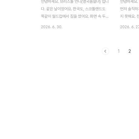
안녕하세요. 브리스톨 언니(영국품절녀) 입니
안녕하세요.
다. 같은 날이었어요. 한국도, 스코틀랜드도
먼저 솔직하게
똑같이 월드컵에서 짐을 쌌어요. 화면 속 두
지 못해요.
나라 감독의 표정마저 어딘가 닮아 있었죠.
는 잘 몰라요
2026. 6. 30.
2026. 6. 2
멍하니 굳은 얼굴, 떨어뜨린 고개.솔직히 저
는 게 좋은,
는 마음이 두 배로 내려 앉았어요. 우리야 그
니 이 글은 
렇다 쳐도, 제가 남몰래 응원하던 스코틀랜드
를 보고 난 
1
2
까지 같은 날 무너졌거든요. 살고 싶을 만큼
해주세요.그 
좋았던 그 여행의 기억이 있는 나라라, 더 그
면 참 힘이 
랬는지도 몰라요.그런데 거기까지였어요. 그
졌고, 무엇
며칠 뒤, 두 나라가 보여준 '그 다음'이 너무도
했거든요.손
달랐거든요.스코틀랜드부터 이야기할게요.
명보 감독은
탈락이 확정되고 한 시간도 채 지나지 않아,
발 명단에서 
스티브 클라크 감독이 스스로 사령탑에서 내
경기(체코·
려왔어요. 놀라운 건, 그가 월드컵 직전에
내린 전술적
2030년까지 가는 새 계약을 맺었다는 거예
해 일부러 
요. 그걸 딱..
해요. 대..