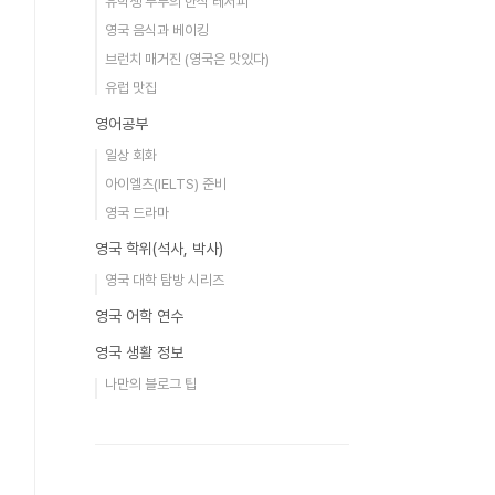
유학생 부부의 한식 레서피
영국 음식과 베이킹
브런치 매거진 (영국은 맛있다)
유럽 맛집
영어공부
일상 회화
아이엘츠(IELTS) 준비
영국 드라마
영국 학위(석사, 박사)
영국 대학 탐방 시리즈
영국 어학 연수
영국 생활 정보
나만의 블로그 팁