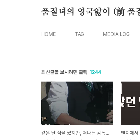
본문 바로가기
품절녀의 영국앓이 (前 품
HOME
TAG
MEDIA LOG
최신글을 보시려면 클릭
1244
같은 날 짐을 쌌지만, 떠나는 감독의 모습은 달랐어요