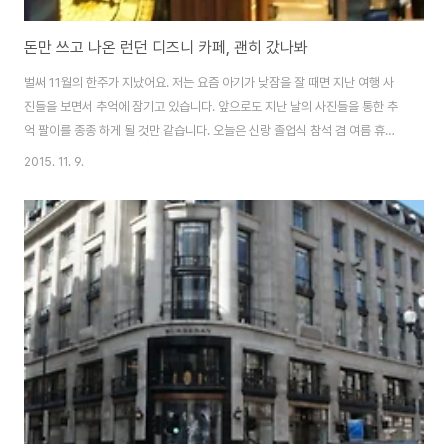
돈만 쓰고 나온 런던 디즈니 카페, 괜히 갔나봐
벌써 11월의 한주가 지났어요. 저는 요즘 아기가 낮잠을 잘 때면 지난 여행 사
진들을 보면서 추억에 잠기고 있습니다. 앞으로도 지난 날의 사진들을 통한 추
억 팔이를 종종 하게 될 것만 같습니다. 오늘은 신랑 졸업식 참석 겸 여름 휴가
차 떠난 아쉬웠던 런던 여행의 에피소드를 전해드릴까 합니다. 영국에서의 일
2015. 11. 9.
정이 빡빡했던 저희는 아쉽게도 런던에서의 일정은 딱 하루였습니다. 어떻게하
면 런던에서의 시간을 잘 보낼 수 있을까 고민한 끝에 아기와 함께 런던 아이
(London Eye) 타보자 했지요. 아직까지 저희도 타 본적이 없거든요. BBC 드
라마의 한 장면과 같은.. 아기가 있어서 이런 그림이 그려지지는 않겠지만요. 하
지만 가는 날이 장날이라고... 그 날따라 바람이 불고 비까지 오는 런던 날씨...
뭐 새롭지..