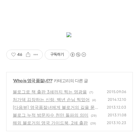
46
구독하기
'
Who is 영국 품절녀??
' 카테고리의 다른 글
블로그로 책 출판 3쇄까지 찍는 영광을
2015.09.06
(7)
처가댁 김장하는 신랑, 백년 손님 찍었어
2014.12.10
(4)
[다음뷰] 영국품절녀에게 블로거의 길을 묻다.
2013.12.03
블로그 누적 방문자수 천만 돌파의 의미
(24)
2013.11.08
(29)
해외 블로거의 영국 가이드북, 2쇄 출판
2013.10.23
(29)