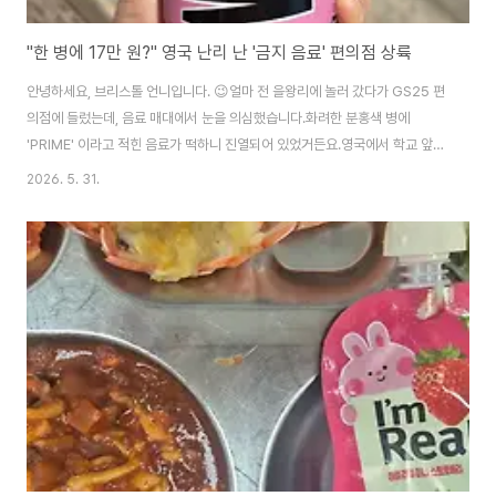
"한 병에 17만 원?" 영국 난리 난 '금지 음료' 편의점 상륙
안녕하세요, 브리스톨 언니입니다. 😉얼마 전 을왕리에 놀러 갔다가 GS25 편
의점에 들렀는데, 음료 매대에서 눈을 의심했습니다.화려한 분홍색 병에
'PRIME' 이라고 적힌 음료가 떡하니 진열되어 있었거든요.영국에서 학교 앞
암거래까지 일어나고, 한 병에 17만 원까지 리셀되고, 결국 정부가 판매 금지법
2026. 5. 31.
까지 만든 바로 그 음료입니다.그런데 이게 한국 편의점에 버젓이 깔려 있다니
요? 다행히 국내에 들어온 페트병 버전은 무카페인이라 안심하셔도 되지만, 스
마트폰 화면 속 화려한 SNS 마케팅이 우리 아이들의 식문화와 소비 패턴을 얼
마나 손쉽게 지배할 수 있는지 보여주는 씁쓸한 단면임은 틀림없습니다.👉"지
금 편의점의 가격인데요, 쿠팡 로켓배송 가격은 얼마일까요? [실시간 최저가
확인하기] 마셔보니 특유의 강..