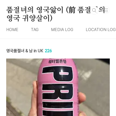
본문 바로가기
품절녀의 영국앓이 (前 품절녀의
영국 귀양살이)
HOME
TAG
MEDIA LOG
LOCATION LOG
영국품절녀 & 남 in UK
226