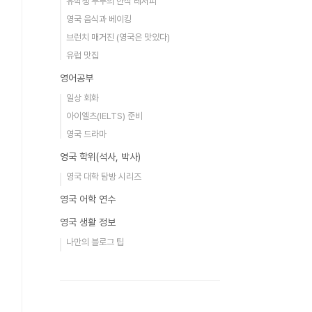
유학생 부부의 한식 레서피
영국 음식과 베이킹
브런치 매거진 (영국은 맛있다)
유럽 맛집
영어공부
일상 회화
아이엘츠(IELTS) 준비
영국 드라마
영국 학위(석사, 박사)
영국 대학 탐방 시리즈
영국 어학 연수
영국 생활 정보
나만의 블로그 팁