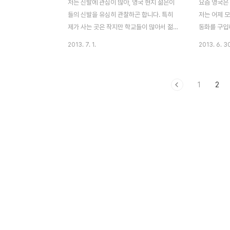
저는 신발에 관심이 많아, 영국 현지 젊은이
요즘 영국은
들의 신발을 유심히 관찰하곤 합니다. 특히
저는 어제 모
제가 사는 곳은 작지만 학교들이 많아서 젊은
동화를 구입
이들이 꽤 많은 편입니다. 또한 수학 여행 및
아울렛에 갔
2013. 7. 1.
2013. 6. 3
영어 연수 등으로 인해 유럽 전역에서 모여드
꽤 많이 있으
는 학생들을 쉽게 볼 수 있는데요, 역시 현지
사기에는 안
에서 본 젊은이들의 신발 대세는 단화
좋고 주말이
1
2
(Sneakers)입니다. 보통 유럽 남녀 젊은이
을 하러 왔
들이 좋아하는 신발 브랜드는 한국 젊은이들
꽉 차 있었고
과 마찬가지인 것 같은데요, 운동화는 거의
쇼핑백들이 
나이키가 대세이고요, 이 외에 대부분은 컨버
세일 기간에 
스(Convers), 반스(Vans), 탐스(Toms) 등
일 기간에 
과 스타일의 단화를 신고 다닙니다. 다리가
놀랄만 하답
길고 쭉 뻗은 유럽인들에게 단화가 잘 어울리
들, 신발 등
는 것 같아요. (출처: Glamour.co.uk) 단화
정도에요. ㅎ
신은 현지 젊은이들의 모습 영국에서는 ..
인들끼리 쇼
이루었습니다.