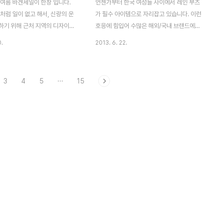
 여름 바겐세일이 한창 입니다.
언젠가부터 한국 여성들 사이에서 레인 부츠
처럼 일이 없고 해서, 신랑의 운
가 필수 아이템으로 자리잡고 있습니다. 이런
하기 위해 근처 지역의 디자이너
호응에 힘입어 수많은 해외/국내 브랜드에서
습니다. 그 곳에는 스포츠 매장이
레인 부츠가 판매되고 있지요. 제가 한국에
0.
2013. 6. 22.
므로, 스포츠 웨어 및 운동화를
있을 때만 하더라도 레인 부츠를 신고 다니는
성맞춤이거든요. 모처럼 날씨도
사람들을 많이 보지는 못했었는데요, 최근에
라서 그런지 많은 사람들이 쇼핑
한국에 다녀 온 지인의 말을 들어보니 이제는
3
4
5
···
15
더군요. 이미 주차장에는 차들이
비만 오면 여자들이 다들 레인 부츠를 신고
요, 다들 손에는 각 종 브랜드의
외출을 한다고 하네요. 한국 여자들이 열광하
걸려 있었습니다. 제가 지금까지
는 영국 헌터(HUNTER) 레인 부츠 비가 자
보면, 참 놀란 사실이 있어요. 세
주 오는 영국에 사는 저 역시도 레인부츠를
현지인들이 쇼핑하는 모습은 과히
가지고 있습니다. 부츠 관리를 못해서 인지
니다. 얼마나 과감하게 많은 옷
아니면 값이 싼 것이어서 그랬는지는 잘 모르
을 사는지 부러우면서도 겁이 날
겠지만, 약 2년간 신었더니 형체가 비틀어지
ㅎ 아무튼 어제도 가족, 친구, 연
고 고무가 찢어져 버렸습니다. 사실 아무리
핑을 하러 온 사람들이 장사진을
좋은 제품이라도 비를 맞은 후에 닦지 않고
..
그냥 보관하면 금방..