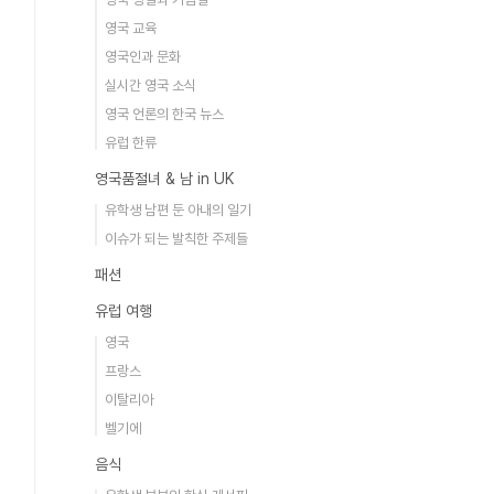
영국 교육
영국인과 문화
실시간 영국 소식
영국 언론의 한국 뉴스
유럽 한류
영국품절녀 & 남 in UK
유학생 남편 둔 아내의 일기
이슈가 되는 발칙한 주제들
패션
유럽 여행
영국
프랑스
이탈리아
벨기에
음식