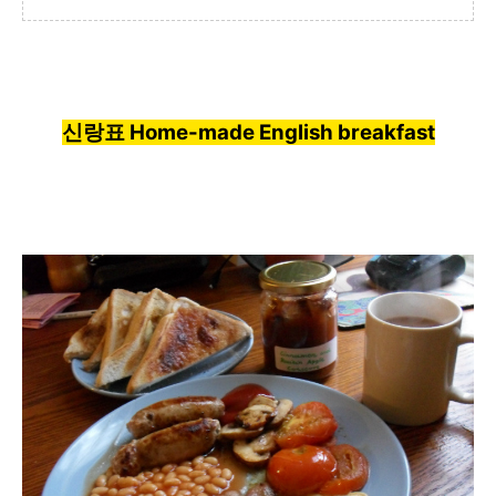
신랑표 Home-made English breakfast