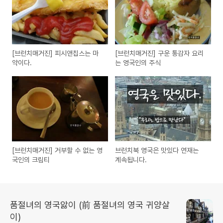
[브런치매거진] 피시앤칩스는 마
[브런치매거진] 구운 통감자 요리
약이다.
는 영국인의 주식
[브런치매거진] 거부할 수 없는 영
브런치북 영국은 맛있다 연재는
국인의 크림티
계속됩니다.
품절녀의 영국앓이 (前 품절녀의 영국 귀양살
이)