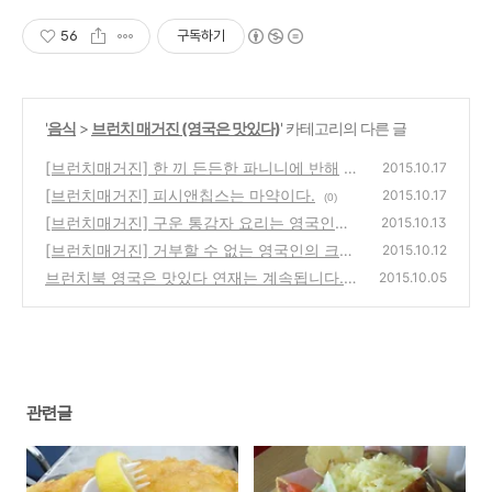
56
구독하기
'
음식
>
브런치 매거진 (영국은 맛있다)
' 카테고리의 다른 글
[브런치매거진] 한 끼 든든한 파니니에 반해
2015.10.17
[브런치매거진] 피시앤칩스는 마약이다.
(0)
2015.10.17
(0)
[브런치매거진] 구운 통감자 요리는 영국인의
2015.10.13
주식
[브런치매거진] 거부할 수 없는 영국인의 크림
(0)
2015.10.12
티
브런치북 영국은 맛있다 연재는 계속됩니다.
(1)
2015.10.05
(0)
관련글