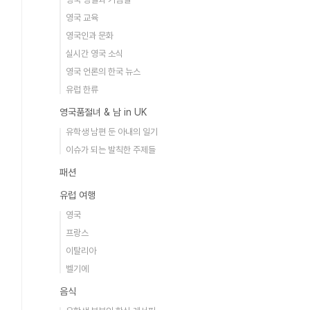
영국 교육
영국인과 문화
실시간 영국 소식
영국 언론의 한국 뉴스
유럽 한류
영국품절녀 & 남 in UK
유학생 남편 둔 아내의 일기
이슈가 되는 발칙한 주제들
패션
유럽 여행
영국
프랑스
이탈리아
벨기에
음식