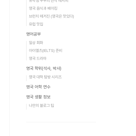
유학생 부부의 한식 레서피
영국 음식과 베이킹
브런치 매거진 (영국은 맛있다)
유럽 맛집
영어공부
일상 회화
아이엘츠(IELTS) 준비
영국 드라마
영국 학위(석사, 박사)
영국 대학 탐방 시리즈
영국 어학 연수
영국 생활 정보
나만의 블로그 팁