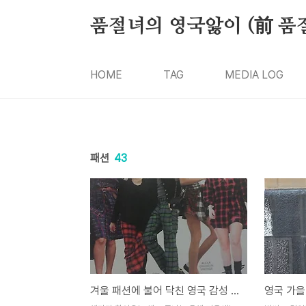
본문 바로가기
품절녀의 영국앓이 (前 품
HOME
TAG
MEDIA LOG
패션
43
겨울 패션에 불어 닥친 영국 감성 타탄 열풍