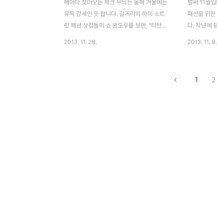
해마다 찾아오는 체크 무늬는 올해 겨울에는
벌써 11월입
유독 강세인 듯 합니다. 길거리의 하이 스트
패션을 위한
릿 패션 상점들의 쇼 윈도우를 보면, "타탄
다. 작년에 
(tartan)" 체크 무늬가 들어간 패션들이 눈에
만, 옷장을 
2013. 11. 28.
2013. 11. 8.
띄거든요. 특히 다양한 색상과 패턴들의 아이
않습니다. 
템들이 선보이고 있습니다. 올 겨울 멋쟁이라
을 타지 않고
면 꼭 구입해야 할 타탄 무늬가 들어간 의류
품목들을 이
1
2
및 악세서리들~ 영국 감성이 물씬 풍기는 대
소개해 드릴 
표주자 타탄의 매력에 빠져 볼까요? 11월 영
즈인 "부티(B
국 Instyle 에도 타탄 패션이 소개되었어요.
다. 영국 O
자라(ZARA)매장에 있는 타탄 치마와 머플러
로 팔리고 
저는 타탄 머플러를 샀어요. 해외 패션 블로
티 매년 여
거들이 선별한 올 겨울 타탄 무늬 Tartan by
출시되는 신
blackpearls featuring a crewneck
어김없이 올
sweatshirt 타탄 아이템은 포인트로 멋을
스타일링이 
내기도 하고, ..
이 아이템인
디자..