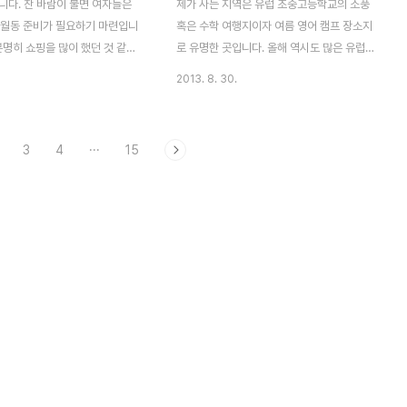
니다. 찬 바람이 불면 여자들은
제가 사는 지역은 유럽 초중고등학교의 소풍
 월동 준비가 필요하기 마련입니
혹은 수학 여행지이자 여름 영어 캠프 장소지
분명히 쇼핑을 많이 했던 것 같지
로 유명한 곳입니다. 올해 역시도 많은 유럽
열면 도대체 입을 것들이 보이질
십대들이 영국을 방문했습니다. 제가 살짝(?)
2013. 8. 30.
이런 경우를 대비하기 위하여 유행
부러웠던 출신들이 있었는데요, 이탈리아, 스
, 오래도록 착용이 가능한 겨울
페인 등 남유럽 소녀들은 다들 하나같이 쭉쭉
제부터 알려 드릴까 합니다. 먼저
빵빵하면서 예뻤어요. 그 많은 학생들 중에
3
4
···
15
첫 번째 아이템은 가을/겨울 슈
어떻게 예쁘지 않은 애들을 찾는 것이 더 힘
ooties), 부츠(Boots)" 입니
들 수 있을까 깜짝 놀랐다니까요. 작은 얼굴,
ffice 신발 매장에서 핫 아이템으
길고 얇은 팔과 다리, 빵빵한 가슴까지... 무슨
있는 절개선이 돋보이는 부츠와 부
길거리 패션 화보에서나 나올 법 듯한 비쥬얼
름이 지나면 곧바로 신발 매장에
을 가지고 있었습니다. (어디까지나 저의 개
발들은 짧은 길이의 부티입니다.
인적인 취향이라는 것 알아 주세요. 안타깝게
해에도 가장 무난하면서도 멋진
도 저의 시선을 사로 잡은 소녀들의 사진은
가능한 부티와 부츠는 머스트 바
여기에 없습니다. ㅎㅎ) ON NE SAIT
데요. 매년 유행에 따라서 약간의
JAMAIS (clipped to polyvore..