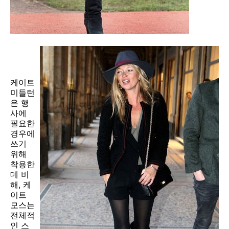
케이트
미들턴
은 행
사에
필요한
경우에
쓰기
위해
착용한
데 비
해, 케
이트
모스는
전체적
인 스