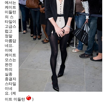
에서는
케이트
미들턴
의 스
타일이
고급스
럽고
정말
아름답
네요.
이에
케이트
모스는
완전
하의
실종
종결자
스타일
이네
요. (케
이트 미들턴
)