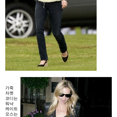
가죽
자켓
코디는
워낙
케이트
모스는