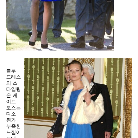
블루
드레스
의 스
타일링
은 케
이트
모스는
다소
뭔가
부족한
느낌이