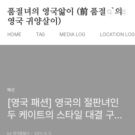
본문 바로가기
품절녀의 영국앓이 (前 품절녀의
영국 귀양살이)
HOME
TAG
MEDIA LOG
LOCATION LOG
패션
[영국 패션] 영국의 절판녀인
두 케이트의 스타일 대결 구도
흥미로와~
by 영국품절녀
2011. 5. 9.