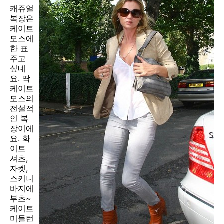
캐쥬얼
복장은
케이트
모스에
한 표
주고
싶네
요. 딱
케이트
모스의
전설적
인 복
장이에
요. 화
이트
셔츠,
자켓,
스키니
바지에
부츠~
케이트
미들턴