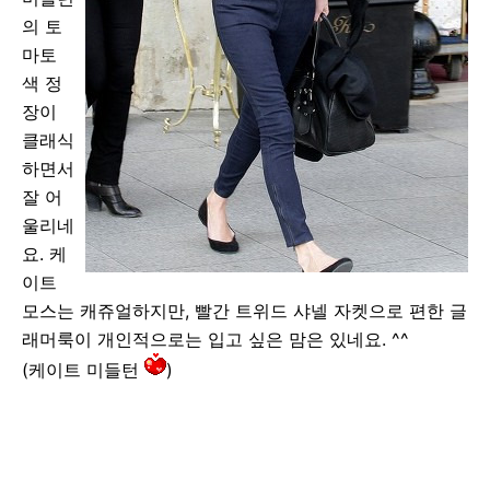
의 토
마토
색 정
장이
클래식
하면서
잘 어
울리네
요. 케
이트
모스는 캐쥬얼하지만, 빨간 트위드 샤넬 자켓으로 편한 글
래머룩이 개인적으로는 입고 싶은 맘은 있네요. ^^
(케이트 미들턴
)