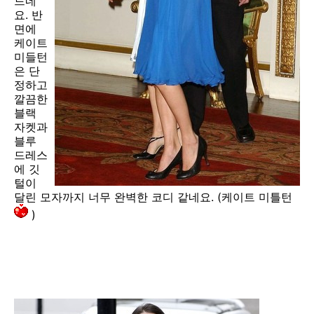
드네
요. 반
면에
케이트
미들턴
은 단
정하고
깔끔한
블랙
자켓과
블루
드레스
에 깃
털이
달린 모자까지 너무 완벽한 코디 같네요. (케이트 미틀턴
)