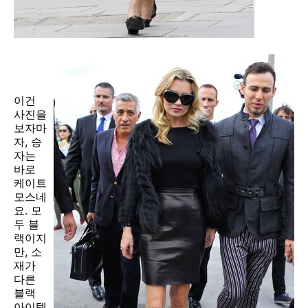
이건
사진을
보자마
자, 승
자는
바로
케이트
모스네
요. 모
두 블
랙이지
만, 소
재가
다른
블랙
아이템