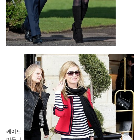
케이트
미들턴