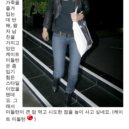
가죽을
즐겨
입는
데 반
해, 왕
자 남
친을
가지고
있던
케이트
미들턴
은 좀
입기
힘든
스타일
이었을
텐데
요. 그
래서
미들턴이 큰 맘 먹고 시도한 점을 높이 사고 싶네요. (케이
트 미들턴
)