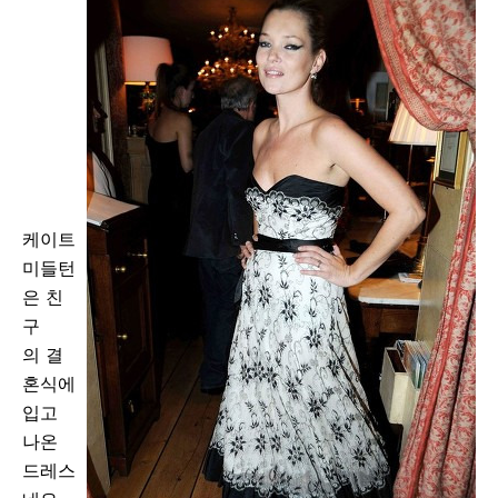
케이트
미들턴
은 친
구
의 결
혼식에
입고
나온
드레스