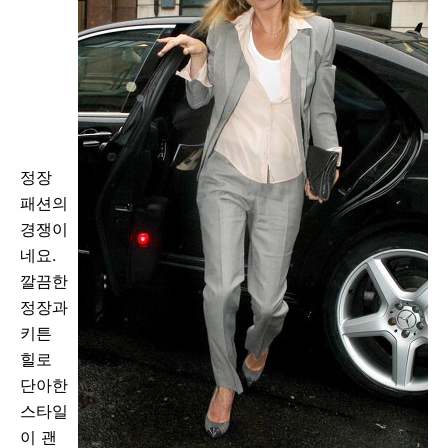
정장
패션의
경쟁이
네요.
깔끔한
정장과
키튼
힐로
단아한
스타일
이 괜