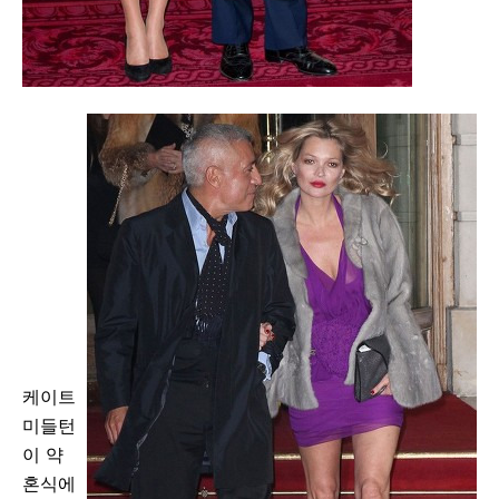
케이트
미들턴
이 약
혼식에