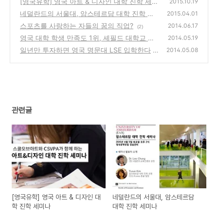
[영국유학] 영국 아트 & 디자인 대학 진학 세미
2015.10.19
나
네덜란드의 서울대, 암스테르담 대학 진학 세
(0)
2015.04.01
미나
스포츠를 사랑하는 자들의 꿈의 직업?
(0)
2014.06.17
(2)
영국 대학 학생 만족도 1위, 셰필드 대학교 뽑
2014.05.19
혀
일년만 투자하면 영국 명문대 LSE 입학한다
(3)
2014.05.08
(6)
관련글
[영국유학] 영국 아트 & 디자인 대
네덜란드의 서울대, 암스테르담
학 진학 세미나
대학 진학 세미나