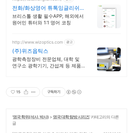
전화/화상영어 튜톡잉글리쉬
음성/화상 20분 무료 체험
브리스톨 생활 필수APP, 해외에서
원어민 튜터와 1:1 영어 코칭
http://www.wizoptics.com
광고
(주)위즈옵틱스
광학측정장비 전문업체, 대학 및
연구소 광학기기, 간섭계 등 제품
안내.
15
구독하기
'
영국 학위(석사, 박사)
>
영국 대학 탐방 시리즈
' 카테고리의 다른
글