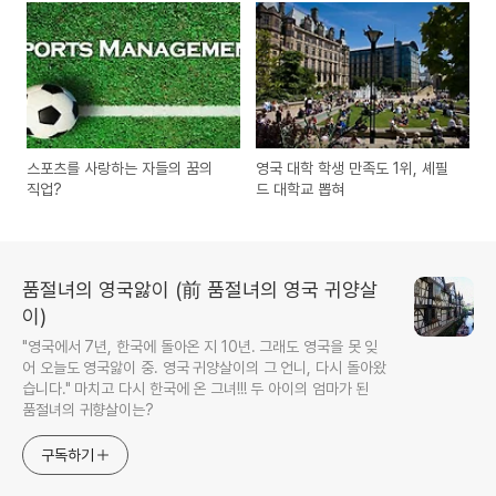
스포츠를 사랑하는 자들의 꿈의
영국 대학 학생 만족도 1위, 셰필
직업?
드 대학교 뽑혀
품절녀의 영국앓이 (前 품절녀의 영국 귀양살
이)
"영국에서 7년, 한국에 돌아온 지 10년. 그래도 영국을 못 잊
어 오늘도 영국앓이 중. 영국 귀양살이의 그 언니, 다시 돌아왔
습니다." 마치고 다시 한국에 온 그녀!!! 두 아이의 엄마가 된
품절녀의 귀향살이는?
구독하기