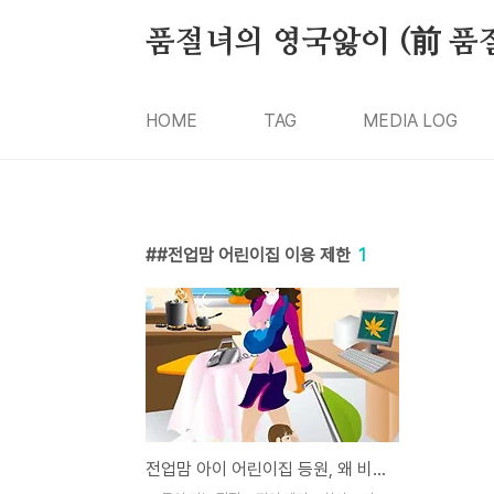
본문 바로가기
품절녀의 영국앓이 (前 품
HOME
TAG
MEDIA LOG
#전업맘 어린이집 이용 제한
1
전업맘 아이 어린이집 등원, 왜 비난하나?