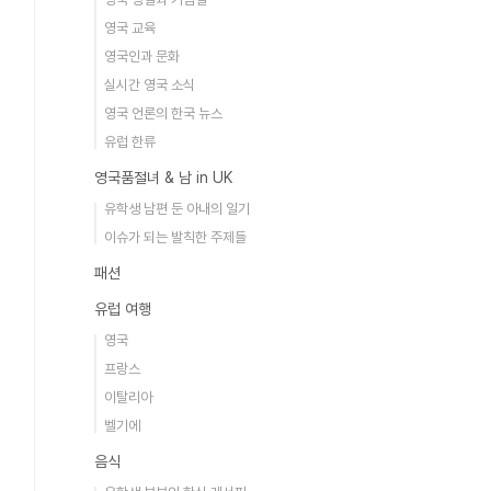
영국 교육
영국인과 문화
실시간 영국 소식
영국 언론의 한국 뉴스
유럽 한류
영국품절녀 & 남 in UK
유학생 남편 둔 아내의 일기
이슈가 되는 발칙한 주제들
패션
유럽 여행
영국
프랑스
이탈리아
벨기에
음식