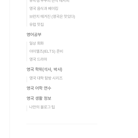
유학생 부부의 한식 레서피
영국 음식과 베이킹
브런치 매거진 (영국은 맛있다)
유럽 맛집
영어공부
일상 회화
아이엘츠(IELTS) 준비
영국 드라마
영국 학위(석사, 박사)
영국 대학 탐방 시리즈
영국 어학 연수
영국 생활 정보
나만의 블로그 팁