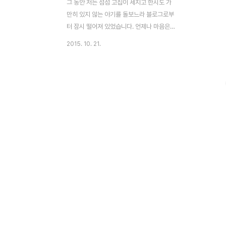
그 동안 저는 점점 고집이 세지고 한시도 가
만히 있지 않는 아기를 돌보느라 블로그로부
터 잠시 떨어져 있었습니다. 언제나 마음은
블로그를 향하고 있지만, 절대로 저에게 자유
2015. 10. 21.
를 주지 않는 아기...한없이 귀하고 사랑스럽
지만 이제는 나 혼자서 몇 시간만이라도 있었
으면 좋겠다는 바람이 거세지고 있답니다. 오
랜만에 서울시 보육 포털 사이트에 들어가 우
리 아기의 어린이집 대기 신청 상황을 확인했
어요. 이번달부터 태아 어린이집 신청이 종료
되었다고 하더군요. 점점 정부의 무상보육 정
책이 후퇴함을 알리는 징조라고 보여집니다.
저는 전업맘으로 아직까지는 무직이지만, 잠
재적인 구직자로 앞으로 일을 하고 싶습니다.
(출
처:http://iseoul.seoul.go.kr/portal/mainCall.do)
대체로 혼자 육아를 하..