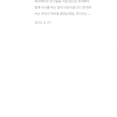
영국에서는 친구들을 직접 집으로 초대해서
함께 식사를 하는 일이 다반사입니다. 한국에
서는 무조건 외식을 했었는데요, 여기서는 홈
디너(파티) 문화가 정착되어 있습니다. 저 역
2013. 5. 27.
시도 영국에 온 첫 해에는 거의 매주 외국인
친구들을 초대해서 한국 음식을 대접했던 것
같습니다. 물론 친구들의 집에 초대 받아 가
기도 했고요. 저는 보통 출신 및 기호(채식주
의자) 에 따라 한국 요리 메뉴 선정에 신경을
씁니다. 그런데 외국 친구들도 상대방의 입맛
을 고려해서 초대 음식에 고심하기는 마찬가
지인가 봅니다. 종종 외국 친구들은 미리 물
어보는 경우도 있어요. "어떤 음식을 좋아하
냐?" 혹은 "이런 음식을 만드려고 하는데 괜
찮겠냐?" 이렇게요. 약 한달 전에 동료가 저
희 부부를 집으로 초대했어요. 그녀는 중국계
인도네시아 출신..