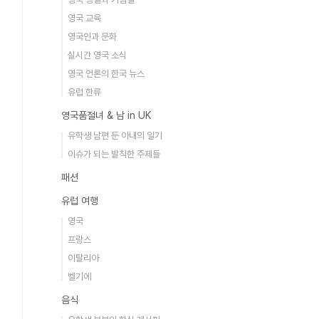
영국 교육
영국인과 문화
실시간 영국 소식
영국 언론의 한국 뉴스
유럽 한류
영국품절녀 & 남 in UK
유학생 남편 둔 아내의 일기
이슈가 되는 발칙한 주제들
패션
유럽 여행
영국
프랑스
이탈리아
벨기에
음식