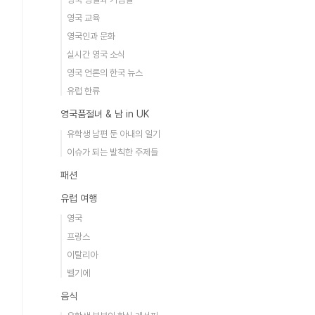
영국 교육
영국인과 문화
실시간 영국 소식
영국 언론의 한국 뉴스
유럽 한류
영국품절녀 & 남 in UK
유학생 남편 둔 아내의 일기
이슈가 되는 발칙한 주제들
패션
유럽 여행
영국
프랑스
이탈리아
벨기에
음식