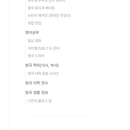
유학생 부부의 한식 레서피
영국 음식과 베이킹
브런치 매거진 (영국은 맛있다)
유럽 맛집
영어공부
일상 회화
아이엘츠(IELTS) 준비
영국 드라마
영국 학위(석사, 박사)
영국 대학 탐방 시리즈
영국 어학 연수
영국 생활 정보
나만의 블로그 팁