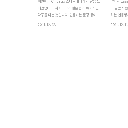
이번에는 Chicago 스타일에 대해서 말씀 드
앞에서 Ess
리겠습니다. 시카고 스타일은 쉽게 얘기하면
미 말씀 드렸
각주를 다는 것입니다. 인용하는 문장 등에
하는 인용방식
각주를 달아 그 출처를 다는 것이지요. 한국
스타일과 Ch
2011. 12. 12.
2011. 12. 11
에서 대학 생활하면서 리포트를 쓰실 때, 이
외에도 OSC
방법을 아마 가장 많이 사용하지 않으셨을까
MLA(언어 
생각됩니다. 비교적 쉽게 적응하시리라 생각
학과마다 추
합니다만, 영어 Essay에서 각주를 달아보신
후 알아보시는
분들은 그렇게 많지 않을 것 같네요. 레퍼런
우선 Harvar
스 컴퓨터 프로그램을 이용하면 쉽겠지만, 정
회과학에서 많
확한 방법 숙지는 필요하지요. (출처: 구글 이
겠습니다. 
미지) 그러면 예를 통해서 알아보도록 하겠습
요. (출처: 
니다. "A page reference must be
Chicago
given within the citation for each
큰 다른 점은
direct quotation" (Jones 2004: p.5).
에서 인용 출
이전..
어 보겠습니다