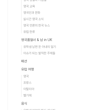
영국 교육
영국인과 문화
실시간 영국 소식
영국 언론의 한국 뉴스
유럽 한류
영국품절녀 & 남 in UK
유학생 남편 둔 아내의 일기
이슈가 되는 발칙한 주제들
패션
유럽 여행
영국
프랑스
이탈리아
벨기에
음식