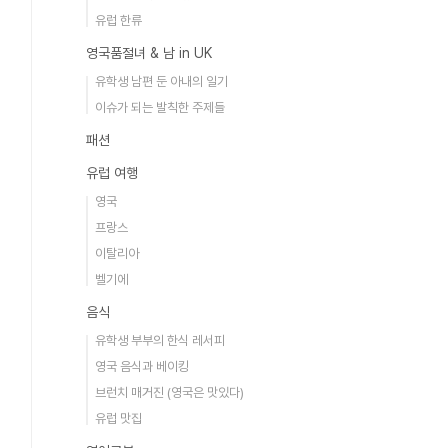
유럽 한류
영국품절녀 & 남 in UK
유학생 남편 둔 아내의 일기
이슈가 되는 발칙한 주제들
패션
유럽 여행
영국
프랑스
이탈리아
벨기에
음식
유학생 부부의 한식 레서피
영국 음식과 베이킹
브런치 매거진 (영국은 맛있다)
유럽 맛집