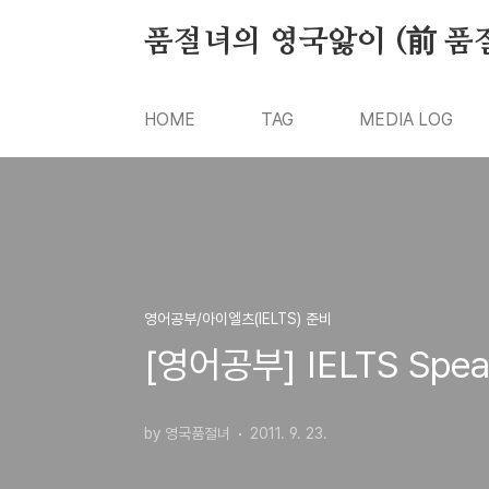
본문 바로가기
품절녀의 영국앓이 (前 품
HOME
TAG
MEDIA LOG
영어공부/아이엘츠(IELTS) 준비
[영어공부] IELTS Speak
by 영국품절녀
2011. 9. 23.