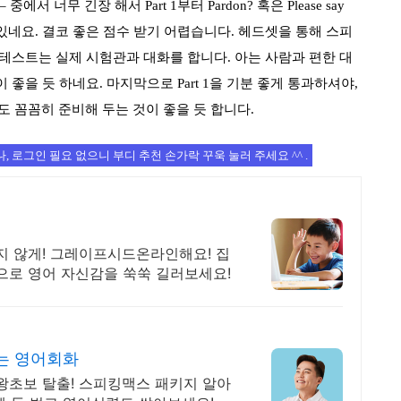
–
중에서 너무 긴장 해서
Part 1
부터
Pardon?
혹은
Please say
 있네요
.
결코 좋은 점수 받기 어렵습니다
.
헤드셋을 통해 스피
 테스트는 실제 시험관과 대화를 합니다
.
아는 사람과 편한 대
 좋을 듯 하네요
.
마지막으로
Part 1
을 기분 좋게 통과하셔야
,
 꼼꼼히 준비해 두는 것이 좋을 듯 합니다
.
, 로그인 필요 없으니 부디 추천 손가락 꾸욱 눌러 주세요 ^^ .
지 않게! 그레이프시드온라인해요! 집
으로 영어 자신감을 쑥쑥 길러보세요!
없는 영어회화
왕초보 탈출! 스피킹맥스 패키지 알아