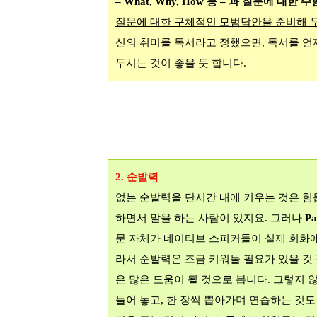
– What, Why, How
등
–
과 질문에 대한 수
질문에 대한 구체적인 모범답안을 준비해 
신의 취미를 독서라고 정했으면
,
독서를 언
두시는 것이 좋을 듯 합니다
.
2.
순발력
없는 순발력을 단시간 내에 키우는 것은 
하면서 말을 하는 사람이 있지요
.
그러나
Pa
문 자체가 네이티브 스피커들이 실제 회화
라서 순발력은 조금 키워둘 필요가 있을 것
은 많은 도움이 될 것으로 봅니다
.
그렇지 
들어 놓고
,
한 장씩 뽑아가며 연습하는 것도