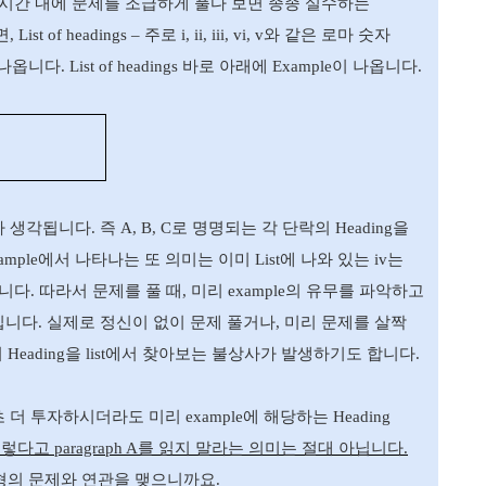
 시간 내에 문제를 조급하게 풀다 보면 종종 실수하는
면
, List of headings –
주로
i, ii, iii, vi, v
와 같은 로마 숫자
 나옵니다
. List of headings
바로 아래에
Example
이 나옵니다
.
라 생각됩니다
.
즉
A, B, C
로 명명되는 각 단락의
Heading
을
ample
에서 나타나는 또 의미는 이미
List
에 나와 있는
iv
는
입니다
.
따라서 문제를 풀 때
,
미리
example
의 유무를 파악하고
입니다
.
실제로 정신이 없이 문제 풀거나
,
미리 문제를 살짝
의
Heading
을
list
에서 찾아보는 불상사가 발생하기도 합니다
.
초 더 투자하시더라도 미리
example
에 해당하는
Heading
그렇다고
paragraph A
를 읽지 말라는 의미는 절대 아닙니다
.
형의 문제와 연관을 맺으니까요
.