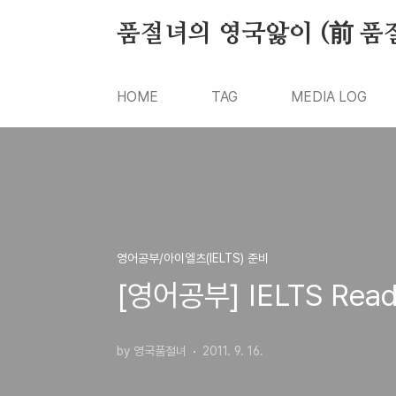
본문 바로가기
품절녀의 영국앓이 (前 품
HOME
TAG
MEDIA LOG
영어공부/아이엘츠(IELTS) 준비
[영어공부] IELTS Readi
by 영국품절녀
2011. 9. 16.