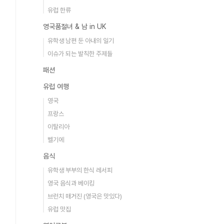
유럽 한류
영국품절녀 & 남 in UK
유학생 남편 둔 아내의 일기
이슈가 되는 발칙한 주제들
패션
유럽 여행
영국
프랑스
이탈리아
벨기에
음식
유학생 부부의 한식 레서피
영국 음식과 베이킹
브런치 매거진 (영국은 맛있다)
유럽 맛집