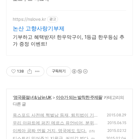
https://nslove.kr
광고
논산 고향사랑기부제
기부하고 혜택받자! 한우막구이, 1등급 한우등심 추
가 증정 이벤트!
138
구독하기
'
영국품절녀 & 남 in UK
>
이슈가 되는 발칙한 주제들
' 카테고리의
다른 글
옥스포드 사전에 쩍벌남 등재, 퇴치법이 기발
2015.08.29
해
우리 아파트에 퍼진 메르스 유언비어, 분위기
(6)
2015.06.15
흉흉
이케아 공짜 연필 거지, 영국에도 있다.
(3)
2015.02.12
(15)
티스토리 밀어주기 지원금, 커피값 벌다
2015.02.04
(3)