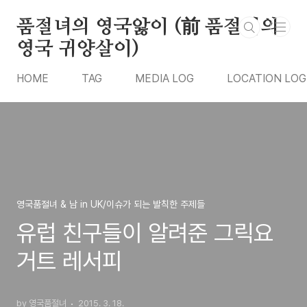
본문 바로가기
품절녀의 영국앓이 (前 품절녀의
영국 귀양살이)
HOME
TAG
MEDIA LOG
LOCATION LOG
영국품절녀 & 남 in UK/이슈가 되는 발칙한 주제들
유럽 친구들이 알려준 그릭요
거트 레서피
by 영국품절녀
2015. 3. 18.