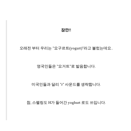
잠깐!!
오래전 부터 우리는 "요구르트(yogurt
)"라고 불렀는데요..
영국인들은
"요거트"로 발음합니다.
미국인들과 달리 "r" 사운드를 생략합니다.
참, 스펠링도
H가 들어간 yoghurt 로도
쓰입니다.