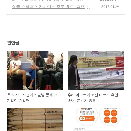
영국 스타벅스 컵사이즈 주문 유도, 교묘
2015.01.29
(6)
관련글
옥스포드 사전에 쩍벌남 등재, 퇴
우리 아파트에 퍼진 메르스 유언
치법이 기발해
비어, 분위기 흉흉