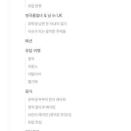
유럽 한류
영국품절녀 & 남 in UK
유학생 남편 둔 아내의 일기
이슈가 되는 발칙한 주제들
패션
유럽 여행
영국
프랑스
이탈리아
벨기에
음식
유학생 부부의 한식 레서피
영국 음식과 베이킹
브런치 매거진 (영국은 맛있다)
유럽 맛집