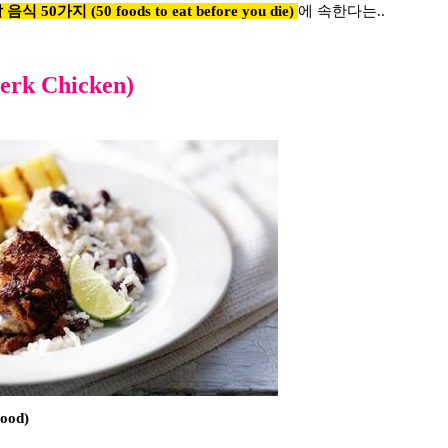
지 (50 foods to eat before you die)
에 속한다는..
hicken)
ood)