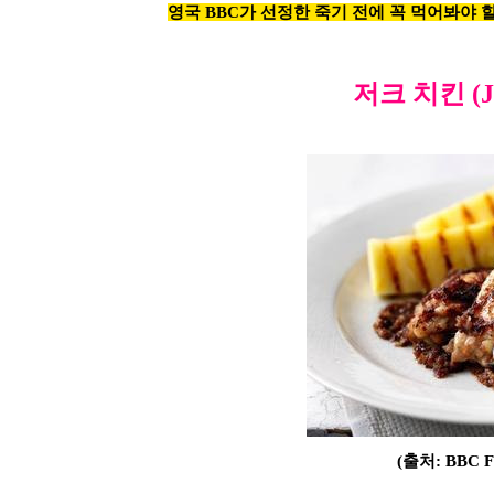
영국 BBC가 선정한 죽기 전에 꼭 먹어봐야 할 음식 50가
저크 치킨 (Jerk C
(출처: BBC F