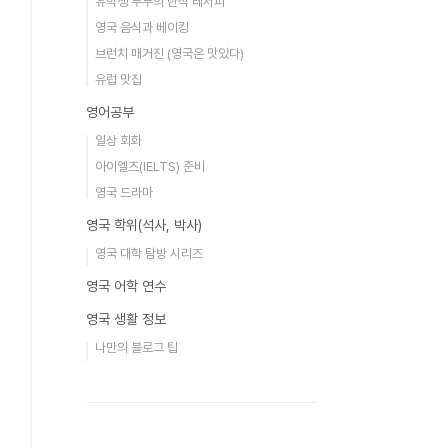
유학생 부부의 한식 레서피
영국 음식과 베이킹
브런치 매거진 (영국은 맛있다)
유럽 맛집
영어공부
일상 회화
아이엘츠(IELTS) 준비
영국 드라마
영국 학위(석사, 박사)
영국 대학 탐방 시리즈
영국 어학 연수
영국 생활 정보
나만의 블로그 팁