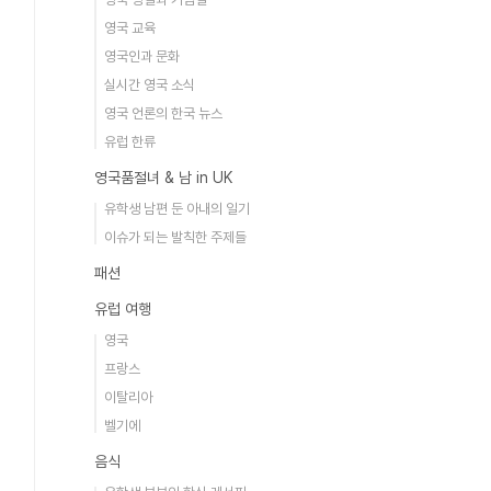
영국 교육
영국인과 문화
실시간 영국 소식
영국 언론의 한국 뉴스
유럽 한류
영국품절녀 & 남 in UK
유학생 남편 둔 아내의 일기
이슈가 되는 발칙한 주제들
패션
유럽 여행
영국
프랑스
이탈리아
벨기에
음식