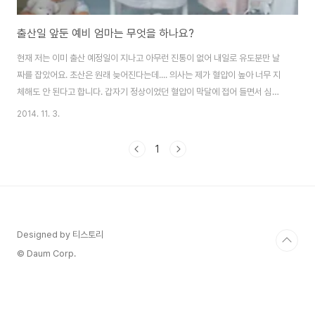
출산일 앞둔 예비 엄마는 무엇을 하나요?
현재 저는 이미 출산 예정일이 지나고 아무런 진통이 없어 내일로 유도분만 날
짜를 잡았어요. 초산은 원래 늦어진다는데.... 의사는 제가 혈압이 높아 너무 지
체해도 안 된다고 합니다. 갑자기 정상이었던 혈압이 막달에 접어 들면서 심하
게 오르면서 걱정이 늘었어요. 저염식을 하라고 해서 요즘 채소 및 고구마만 먹
2014. 11. 3.
는 중입니다. 출산일이 확정되자마자, 그 동안 미뤄두었던 출산 준비를 숙제하
듯이 어제부터 하기 시작했어요. 부지런한 예비 엄마들은 이미 몇 주전부터 출
1
산 준비 완료를 한다고 하는데... 저는 이제서야 하네요. 1. 출산 준비물 구매 요
즘은 직접 오프라인 매장에 가서 출산 준비물을 구입하기 보다는 인터넷으로
좀 더 편하고 값싸게 구매하는추세인것 같습니다. 저 역시도 몸이 무거워지다
보니 직접 발품 팔아가며..
Designed by 티스토리
© Daum Corp.