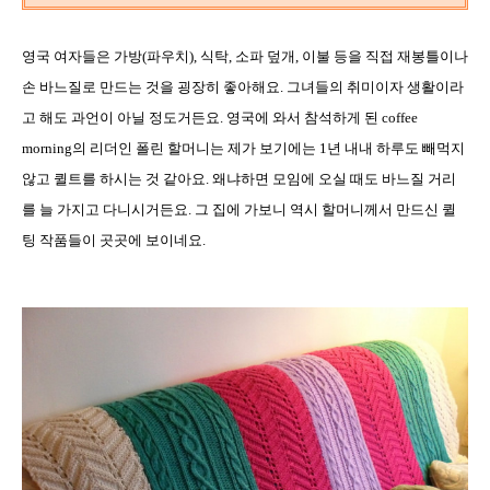
영국 여자들은 가방
(
파우치
),
식탁
,
소파 덮개
,
이불 등을 직접 재봉틀이나
손 바느질로 만드는 것을 굉장히 좋아해요
.
그녀들의 취미이자 생활이라
고 해도 과언이 아닐 정도거든요
.
영국에 와서 참석하게 된
coffee
morning
의 리더인 폴린 할머니는 제가 보기에는
1
년 내내 하루도 빼먹지
않고 퀼트를 하시는 것 같아요
.
왜냐하면 모임에 오실 때도 바느질 거리
를 늘 가지고 다니시거든요
.
그 집에 가보니 역시 할머니께서 만드신 퀼
팅 작품들이 곳곳에 보이네요
.