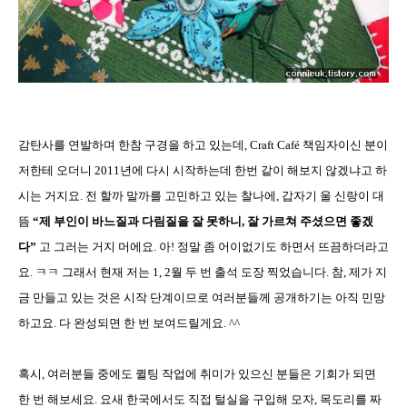
감탄사를 연발하며 한참 구경을 하고 있는데
, Craft Café
책임자이신 분이
저한테 오더니
2011
년에 다시 시작하는데 한번 같이 해보지 않겠냐고 하
시는 거지요
.
전 할까 말까를 고민하고 있는 찰나에
,
갑자기 울 신랑이 대
뜸
“
제 부인이 바느질과 다림질을 잘 못하니
,
잘 가르쳐 주셨으면 좋겠
다
”
고 그러는 거지 머에요
.
아
!
정말 좀 어이없기도 하면서 뜨끔하더라고
요
.
ㅋㅋ 그래서 현재 저는
1, 2
월 두 번 출석 도장 찍었습니다
.
참
,
제가 지
금 만들고 있는 것은 시작 단계이므로 여러분들께 공개하기는 아직 민망
하고요
.
다 완성되면 한 번 보여드릴게요
. ^^
혹시
,
여러분들 중에도 퀼팅 작업에 취미가 있으신 분들은 기회가 되면
한 번 해보세요
.
요새 한국에서도 직접 털실을 구입해 모자
,
목도리를 짜