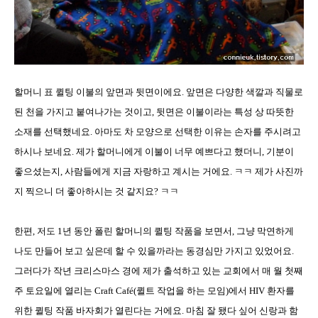
할머니 표 퀼팅 이불의 앞면과 뒷면이에요
.
앞면은 다양한 색깔과 직물로
된 천을 가지고 붙여나가는 것이고
,
뒷면은 이불이라는 특성 상 따뜻한
소재를 선택했네요
.
아마도 차 모양으로 선택한 이유는 손자를 주시려고
하시나 보네요
.
제가 할머니에게 이불이 너무 예쁘다고 했더니
,
기분이
좋으셨는지
,
사람들에게 지금 자랑하고 계시는 거에요
.
ㅋㅋ 제가 사진까
지 찍으니 더 좋아하시는 것 같지요
?
ㅋㅋ
한편
,
저도
1
년 동안 폴린 할머니의 퀼팅 작품을 보면서
,
그냥 막연하게
나도 만들어 보고 싶은데 할 수 있을까라는 동경심만 가지고 있었어요
.
그러다가 작년 크리스마스 경에 제가 출석하고 있는 교회에서 매 월 첫째
주 토요일에 열리는
Craft Café(
퀼트 작업을 하는 모임
)
에서
HIV
환자를
위한 퀼팅 작품 바자회가 열린다는 거에요
.
마침 잘 됐다 싶어 신랑과 함