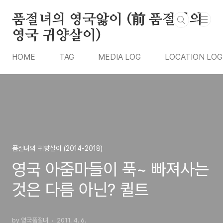
본문 바로가기
품절녀의 영국앓이 (前 품절녀의
영국 귀양살이)
HOME
TAG
MEDIA LOG
LOCATION LOG
품절녀의 귀향살이 (2014-2018)
영국 아줌마들이 푹~ 빠져사는
것은 다름 아닌? 퀼트
by 영국품절녀
2011. 4. 6.