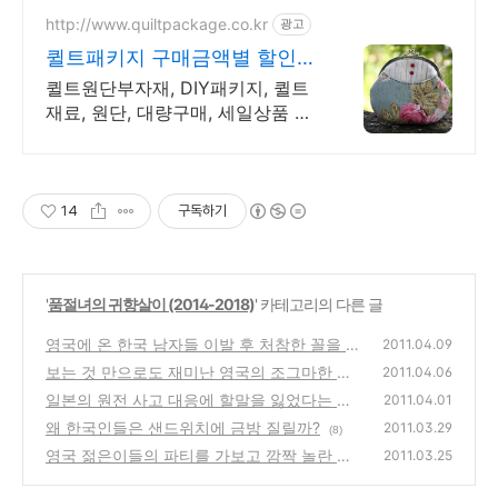
http://www.quiltpackage.co.kr
광고
퀼트패키지 구매금액별 할인쿠
폰 지급!
퀼트원단부자재, DIY패키지, 퀼트
재료, 원단, 대량구매, 세일상품 최
대70%세일
14
구독하기
'
품절녀의 귀향살이 (2014-2018)
' 카테고리의 다른 글
영국에 온 한국 남자들 이발 후 처참한 꼴을 안
2011.04.09
당하려면~
보는 것 만으로도 재미난 영국의 조그마한 빈
(8)
2011.04.06
티지 마켓 탐방기~
일본의 원전 사고 대응에 할말을 잃었다는 영
(4)
2011.04.01
국 아줌마들의 얘기를 듣고 보니
왜 한국인들은 샌드위치에 금방 질릴까?
(0)
2011.03.29
(8)
영국 젊은이들의 파티를 가보고 깜짝 놀란 이
2011.03.25
유
(3)