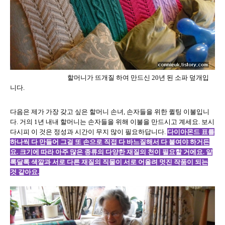
할머니가 뜨개질 하여 만드신
20
년 된 소파 덮개입
니다
.
다음은 제가 가장 갖고 싶은 할머니 손녀
,
손자들을 위한 퀼팅 이불입니
다
.
거의
1
년 내내 할머니는 손자들을 위해 이불을 만드시고 계세요
.
보시
다시피 이 것은 정성과 시간이 무지 많이 필요하답니다
.
다이아몬드 표를
하나씩 다 만들어 그걸 또 손으로 직접 다 바느질해서 다 붙여야 하거든
요
.
크기에 따라 아주 많은 종류의 다양한 재질의 천이 필요할 거에요
.
알
록달록 색깔과 서로 다른 재질의 직물이 서로 어울려 멋진 작품이 되는
것 같아요
.