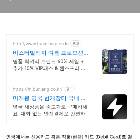
http://www.travelmap.co.kr
광고
비스터빌리지 여름 프로모션
VIP 패스 10% 할인쿠폰
명품 럭셔리 브랜드 60% 세일 +
추가 10% VIP패스 & 핸즈프리 쇼
핑 제공 트래블맵 x 비스터빌리지
여름 프로모션 추가 10% 할인 혜
택 제공
https://m.bunjang.co.kr/
광고
미개봉 영국 번개장터 국내 최
대 브랜드 중고거래
영국 새상품을 중고가로 구매하세
요. 대화 없는 안전결제로 간편하
게! 전국 각지에서 올라오는 전국
구 최다 상품 매일 10만 개 이상의
신규 상품 업로드
영국에서는 신용카드 혹은
직불(현금) 카드 (D
ebit C
ard)로 결