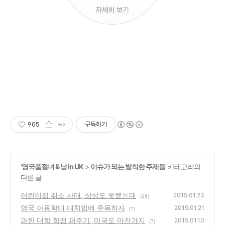
905
구독하기
'
영국품절녀 & 남 in UK
>
이슈가 되는 발칙한 주제들
' 카테고리의
다른 글
어린이집 취소 사태, 상상도 못했는데
2015.01.23
(16)
영국 아동학대 대처법에 주목하자
2015.01.21
(7)
과한 대학 학점 퍼주기, 미국도 마찬가지
2015.01.10
(7)