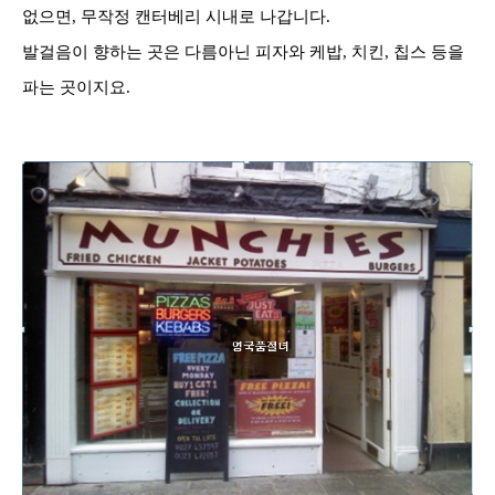
없으면,
무작정 캔터베리 시내로 나갑니다
.
발걸음이 향하는 곳은 다름아닌 피자와 케밥
,
치킨
,
칩스 등을
파는 곳이지요
.