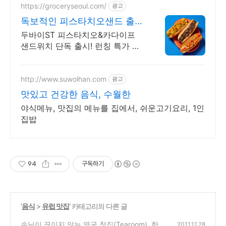
https://groceryseoul.com/
광고
독보적인 피스타치오샌드 출시
꽉 찬 내용물로 포만감 최고
두바이ST 피스타치오&카다이프
샌드위치 단독 출시! 런칭 특가 최
대 43% 할인
http://www.suwolhan.com
광고
맛있고 건강한 음식, 수월한
야식메뉴, 맛집의 메뉴를 집에서, 쉬운고기요리, 1인
집밥
94
구독하기
'
음식
>
유럽 맛집
' 카테고리의 다른 글
손님이 끊이지 않는 영국 찻집(Tearoom), 한
2011.11.28