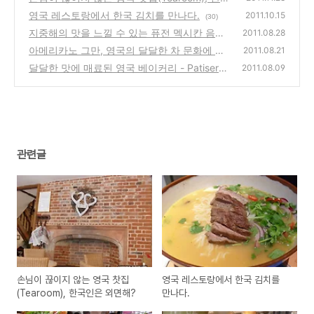
국인은 외면해?
영국 레스토랑에서 한국 김치를 만나다.
(19)
2011.10.15
(30)
지중해의 맛을 느낄 수 있는 퓨전 멕시칸 음식
2011.08.28
을 맛보다.
아메리카노 그만, 영국의 달달한 차 문화에 빠
(13)
2011.08.21
지다.
달달한 맛에 매료된 영국 베이커리 - Patiserri
(9)
2011.08.09
e Valerie
(13)
관련글
손님이 끊이지 않는 영국 찻집
영국 레스토랑에서 한국 김치를
(Tearoom), 한국인은 외면해?
만나다.