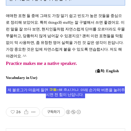
애매한 표현 들 중에 그래도 가장 알기 쉽고 빈도가 높은 것들을 중심으
로 정리해 보았어요
.
특히
things
와
stuff
는 잘 구별해서 쓰면 좋겠어요
.
이
런 말을 잘 쓰다 보면
,
현지인들처럼 자연스럽게 단어를 모르더라도 우물
쭈물하고
,
당황하지 않게 넘어갈 수 있겠지요
? 괜히 이런 표현들을 막힘
없이 막 사용하면, 좀 유창한 영어 실력을 가진 것 같은 생각이 든답니다.
가장 중요한 것은 입에 자연스럽게 붙을 수 있도록 연습합시다
.
저도 해
야겠어요
. ^^
Practice makes me a native speaker.
(
출처
: English
Vocabulary in Use)
제 블로그가 마음에 들면
구독+
해 주시거나, 아래 손가락 버튼을 눌러주
시면 전 힘이 난답니다.
26
구독하기