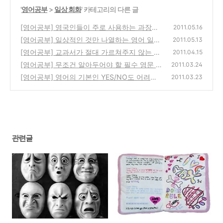
'
영어공부
>
일상 회화
' 카테고리의 다른 글
[영어공부] 영국인들이 주로 사용하는 과장된
2011.05.16
감정 표현 공략하기
[영어공부] 일상적인 것만 나열하는 영어 일기
(0)
2011.05.13
는 이제 그만!
[영어공부] 교과서가 절대 가르쳐주지 않는 영
(0)
2011.04.15
국 구어식 표현 "Have got"
[영어공부] 무조건 알아두어야 할 필수 영문 문
(18)
2011.03.24
자 약어 표현!
[영어공부] 영어의 기본인 YES/NO도 어려운
(1)
2011.03.23
이유를 알고 보니.
(3)
관련글