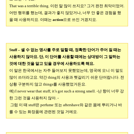
That was a terrible thing.
이런 말 많이 쓰지요
?
그거 완전 최악이었어
.
어떤 행위를 했는데
,
결과가 좋지 않았거나
,
너무 안 좋은 경험을 했
을 때 사용하지요
.
이때는
action
으로 쓰인 거겠지요
.
Stuff –
셀 수 없는 명사를 주로 말할 때,
정확한 단어가 주어 질 때는
사용하지 않아요
. 단,
이 단어를 사용할 때에는 상대방이 그 말하는
것에 대한 것을 알고 있을 경우에 사용하도록 해요.
이 말은 한국에서는 자주 들어보지 못했었는데
,
영국에 오니 이 말도
많이 쓰더라고요
.
약간
thing
의 사용과 헷갈리기 쉬운 단어랍니다
.
전
상황 구분하지 않고
things
를 사용했었거든요
.
예
) I never wear that stuff; it’s got such a strong smell. -난
향이 너무 강
한 그런 것을 사용하지 않아
. -
그럼 이 때
stuff
은
perfume
또는
aftershave
와 같은 몸에 뿌리거나 바
를 수 있는 화장품에 관련된 것일 거에요
.