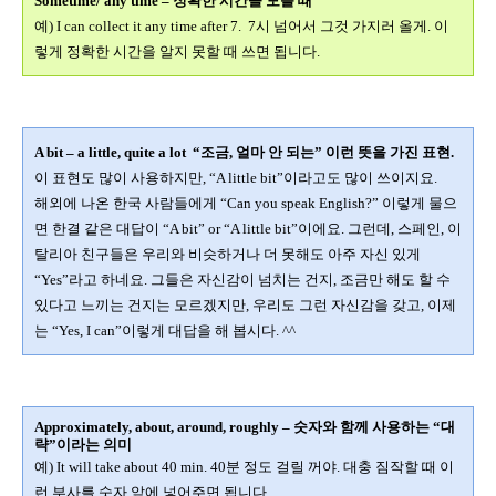
Sometime/ any time –
정확한 시간을 모를 때
예
) I can collect it any time after 7.
7
시 넘어서 그것 가지러 올게
.
이
렇게 정확한 시간을 알지 못할 때 쓰면 됩니다
.
A bit – a little, quite a lot
“
조금
,
얼마 안 되는
”
이런 뜻을 가진 표현
.
이 표현도 많이 사용하지만
, “A little bit”
이라고도 많이 쓰이지요
.
해외에 나온 한국 사람들에게
“Can you speak English?”
이렇게 물으
면 한결 같은 대답이
“A bit” or “A little bit”
이에요
.
그런데
,
스페인
,
이
탈리아 친구들은 우리와 비슷하거나 더 못해도 아주 자신 있게
“Yes”
라고 하네요
. 그들은
자신감이 넘치는 건지
,
조금만 해도 할 수
있다고 느끼는 건지는 모르겠지만
,
우리도 그런 자신감을 갖고
,
이제
는
“Yes, I can”
이렇게 대답을 해 봅시다
. ^^
Approximately, about, around, roughly – 숫자와 함께 사용하는
“
대
략
”
이라는 의미
예
) It will take about 40 min. 40
분 정도 걸릴 꺼야
.
대충 짐작할 때 이
런 부사를 숫자 앞에 넣어주면 됩니다
.