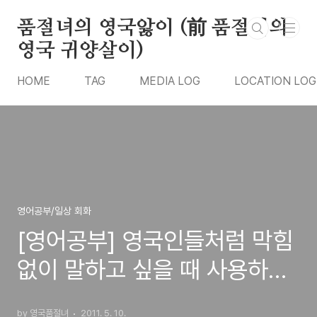
본문 바로가기
품절녀의 영국앓이 (前 품절녀의
영국 귀양살이)
HOME
TAG
MEDIA LOG
LOCATION LOG
영어공부/일상 회화
[영어공부] 영국인들처럼 막힘
없이 말하고 싶을 때 사용하면
좋은 표현들
by 영국품절녀
2011. 5. 10.