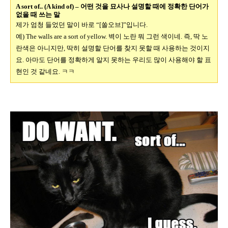
A sort of.. (A kind of) –
어떤 것을 묘사나 설명할 때에 정확한 단어가
없을 때 쓰는 말
제가 엄청 들었던 말이 바로
“[
쏠오브
]”
입니다
.
예
) The walls are a sort of yellow.
벽이 노란 뭐 그런 색이네
.
즉
,
딱 노
란색은 아니지만
,
딱히 설명할 단어를 찾지 못할 때 사용하는 것이지
요
.
아마도 단어를 정확하게 알지 못하는 우리도 많이 사용해야 할 표
현인 것 같네요
.
ㅋㅋ