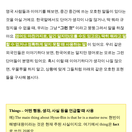
영국 사람들과 이야기를 해보면
,
중간 중간에 쓰는 모호한 말들이 있다는
것을 아실 거에요
.
한국말에서도 단어가 생각이 나질 않거나
,
딱 뭐라 규
정지을 수 없을 때
,
우리는 그냥
“
그런 것
”
이라고 뭉뚱그려서 말을 하잖
아요
.
영어도 마찬가지로
,
알긴 알지만
(
모를 수도 있고요
),
딱히 뭐라고 말
할 수 없거나 정확하게 알지 못할 때 사용하는 말
이 있어요. 우리 같은
외국인들은 이야기하다 보면, 한국어로는 알지만 영어로는 모르는 그런
단어들이 분명히 있어요. 혹시 이럴 때 이야기하다가 생각이 나질 않으
면
,
우물쭈물 하지 말고
,
상황에 맞게 그들처럼 아래외 같은 모호한 표현
들을 구사해 봅시다
.
Things –
어떤 행동
,
생각
,
사실 등을 언급할 때 사용
예
) The main thing about Hyun-Bin is that he is a marine now.
현빈이
해병대원이라는 것은 현재 주된 사실이지요
.
여기에서
thing
은
fact
로 쓰인 거에요
.