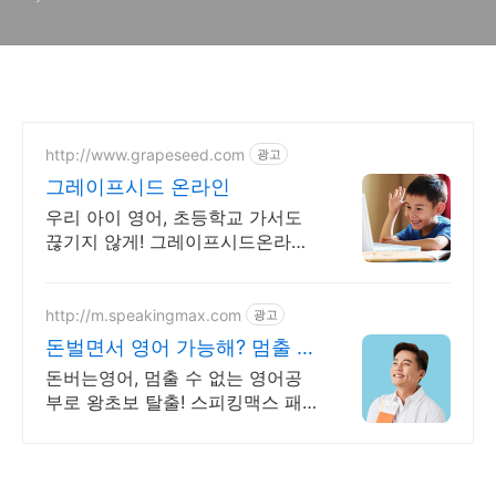
http://www.grapeseed.com
광고
그레이프시드 온라인
우리 아이 영어, 초등학교 가서도
끊기지 않게! 그레이프시드온라인
해요! 집에서 손쉽게, 친구들과 같
이 하는 수업으로 영어 자신감을
쑥쑥 길러보세요!
http://m.speakingmax.com
광고
돈벌면서 영어 가능해? 멈출 수
없는 영어회화
돈버는영어, 멈출 수 없는 영어공
부로 왕초보 탈출! 스피킹맥스 패
키지 알아보기 공부가 돈이 된다
면, 지금 당장 시작해야죠! 영어는
기본, 현금보상까지 알차게!