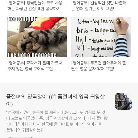
[영어공부] 영국인들이 주로 사용
[영어공부] 일상적인 것만 나열하
하는 과장된 감정 표현 공략하기
는 영어 일기는 이제 그만!
[영어공부] 교과서가 절대 가르쳐
[영어공부] 무조건 알아두어야 할
주지 않는 영국 구어식 표현
필수 영문 문자 약어 표현!
"Have got"
품절녀의 영국앓이 (前 품절녀의 영국 귀양살
이)
"영국에서 7년, 한국에 돌아온 지 10년. 그래도 영국을 못 잊
어 오늘도 영국앓이 중. 영국 귀양살이의 그 언니, 다시 돌아왔
습니다." 마치고 다시 한국에 온 그녀!!! 두 아이의 엄마가 된
품절녀의 귀향살이는?