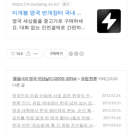
https://m.bunjang.co.kr/
광고
미개봉 영국 번개장터 국내 최
대 브랜드 중고거래
영국 새상품을 중고가로 구매하세
요. 대화 없는 안전결제로 간편하
게! 전국 각지에서 올라오는 전국
구 최다 상품 매일 10만 개 이상의
신규 상품 업로드
163
구독하기
'
품절녀의 영국 귀양살이 (2010-2014)
>
유럽 한류
' 카테고리의
다른 글
영국인의 마음 단숨에 사로 잡은 한국식 인사
2012.02.24
법
한류 인기, 유럽 여대생이 한국 남자 보는 뜨거
(38)
2012.02.21
운 시선
영국 대학에서 한국 예비역의 본능, 순간 폭발
(92)
2012.02.14
김치를 처음 알게 된 영국 할머니들의 반응이
(16)
2011.10.26
아쉬워
한국 반찬 '장조림'에 훅 간 유럽 친구들의 사연
(43)
2011.09.02
은
(26)