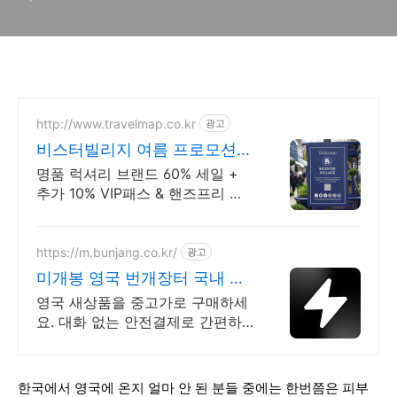
http://www.travelmap.co.kr
광고
비스터빌리지 여름 프로모션
트래블맵
명품 럭셔리 브랜드 60% 세일 +
추가 10% VIP패스 & 핸즈프리 쇼
핑 제공 트래블맵 x 비스터빌리지
여름 프로모션 추가 10% 할인 혜
택 제공
https://m.bunjang.co.kr/
광고
미개봉 영국 번개장터 국내 최
대 브랜드 중고거래
영국 새상품을 중고가로 구매하세
요. 대화 없는 안전결제로 간편하
게! 전국 각지에서 올라오는 전국
구 최다 상품 매일 10만 개 이상의
신규 상품 업로드
한국에서 영국에 온지 얼마 안 된 분들 중에는 한번쯤은 피부